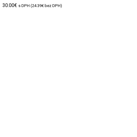
30.00
€
s DPH (
24.39
€
bez DPH)