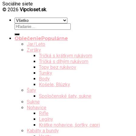
Sociálne siete
© 2026
Vipcloset.sk
.
Hľadať:
Oblečenie
Jar/Leto
Zvršky
Tričká s krátkym rukávom
Tričká s dlhým rukávom
Topy bez rukávov
Tuniky
Body
Košele, Blúzky
Šaty
Spoločenské šaty, sukne
Sukne
Nohavice
Rifle
Legíny
Krátke nohavice, šortky, capri
Kabáty a bundy