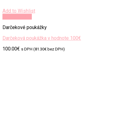
Add to Wishlist
Rýchly náhľad
Darčekové poukážky
Darčeková poukážka v hodnote 100€
100.00
€
s DPH (
81.30
€
bez DPH)