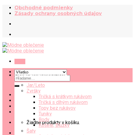
Skip
Obchodné podmienky
to
Zásady ochrany osobných údajov
content
Menu
Oblečenie
Hľadať:
Jar/Leto
Zvršky
Tričká s krátkym rukávom
Tričká s dlhým rukávom
Topy bez rukávov
Tuniky
Body
Žiadne produkty v košíku.
Košele, Blúzky
Šaty