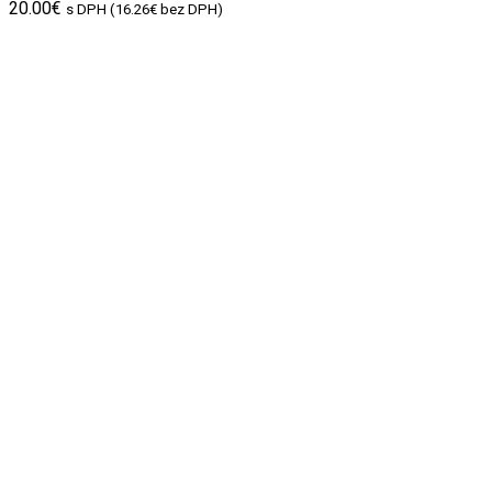
20.00
€
s DPH (
16.26
€
bez DPH)