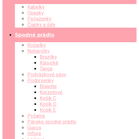
Kabelky
Opasky
Peňaženky
Čiapky a šály
Spodné prádlo
Košielky
Nohavičky
Brazílky
Klasické
Tangá
Podväzkové pásy
Podprsenky
Bralette
Korzetové
Košík C
Košík D
Košík E
Pyžamá
Pánske spodné prádlo
Guess
Infiore