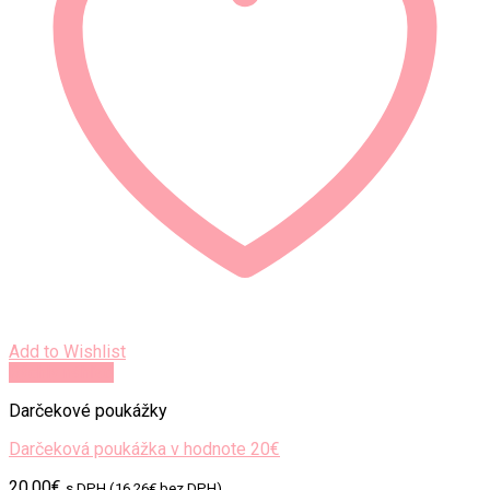
Add to Wishlist
Rýchly náhľad
Darčekové poukážky
Darčeková poukážka v hodnote 20€
20.00
€
s DPH (
16.26
€
bez DPH)