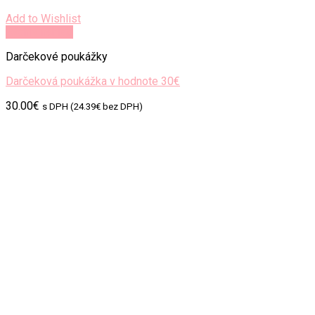
Add to Wishlist
Rýchly náhľad
Darčekové poukážky
Darčeková poukážka v hodnote 30€
30.00
€
s DPH (
24.39
€
bez DPH)