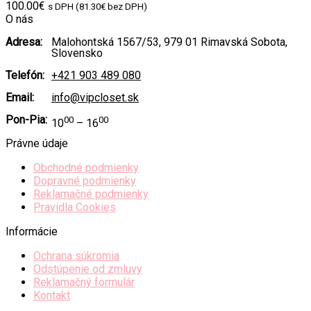
100.00
€
s DPH (
81.30
€
bez DPH)
O nás
Adresa:
Malohontská 1567/53, 979 01 Rimavská Sobota,
Slovensko
Telefón:
+421 903 489 080
Email:
info@vipcloset.sk
Pon-Pia:
00
00
10
– 16
Právne údaje
Obchodné podmienky
Dopravné podmienky
Reklamačné podmienky
Pravidla Cookies
Informácie
Ochrana súkromia
Odstúpenie od zmluvy
Reklamačný formulár
Kontakt