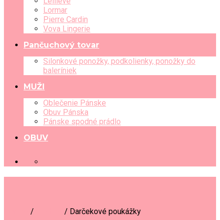
Leilieve
Lormar
Pierre Cardin
Vova Lingerie
Pančuchový tovar
Silonkové ponožky, podkolienky, ponožky do
baleríniek
MUŽI
Oblečenie Pánske
Obuv Pánska
Pánske spodné prádlo
OBUV
+421 903 489 080
Darčekové poukážky
Domov
/
Obchod
/
Darčekové poukážky