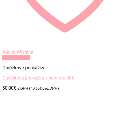
Add to Wishlist
Rýchly náhľad
Darčekové poukážky
Darčeková poukážka v hodnote 50€
50.00
€
s DPH (
40.65
€
bez DPH)