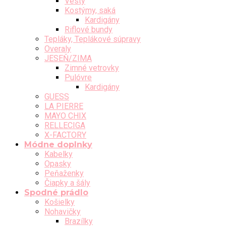
Vesty
Kostýmy, saká
Kardigány
Riflové bundy
Tepláky, Teplákové súpravy
Overaly
JESEŇ/ZIMA
Zimné vetrovky
Pulóvre
Kardigány
GUESS
LA PIERRE
MAYO CHIX
RELLECIGA
X-FACTORY
Módne doplnky
Kabelky
Opasky
Peňaženky
Čiapky a šály
Spodné prádlo
Košielky
Nohavičky
Brazílky