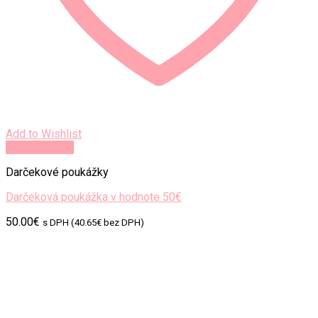
Add to Wishlist
Rýchly náhľad
Darčekové poukážky
Darčeková poukážka v hodnote 50€
50.00
€
s DPH (
40.65
€
bez DPH)