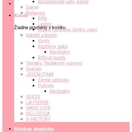
Spoločenské šaty, sukne
Sukne
Nohavice
Košík
Rifle
Legíny
Žiadne produkty v košíku.
Krátke nohavice, šortky, capri
Kabáty a bundy
Vesty
Kostýmy, saká
Kardigány
Riflové bundy
Tepláky, Teplákové súpravy
Overaly
JESEŇ/ZIMA
Zimné vetrovky
Pulóvre
Kardigány
GUESS
LA PIERRE
MAYO CHIX
RELLECIGA
X-FACTORY
Módne doplnky