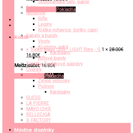
Spoločenské šaty, sukne
Sukne
Zobraziť košík
Pokladňa
Nohavice
Rifle
Legíny
Krátke nohavice, šortky, capri
Kabáty a bundy
Košík
Vesty
Kostýmy, saká
×
Tričko Mayo Chix - LIGHT flitre - S
1 ×
28.00
€
Kardigány
16.80
€
Riflové bundy
Tepláky, Teplákové súpravy
Medzisúčet:
16.80
€
Overaly
JESEŇ/ZIMA
Zobraziť košík
Pokladňa
Zimné vetrovky
Pulóvre
Kardigány
GUESS
LA PIERRE
MAYO CHIX
RELLECIGA
X-FACTORY
Módne doplnky