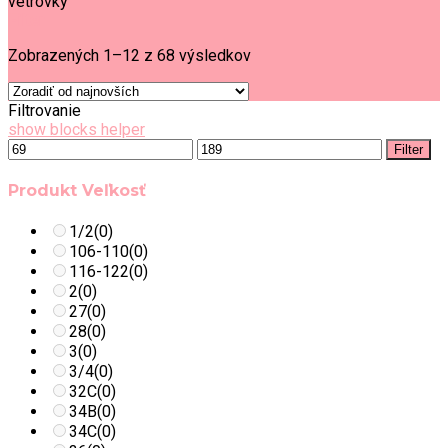
vetrovky
Filter
Zobrazených 1–12 z 68 výsledkov
Filtrovanie
show blocks helper
Filter
Produkt Veľkosť
1/2
(0)
106-110
(0)
116-122
(0)
2
(0)
27
(0)
28
(0)
3
(0)
3/4
(0)
32C
(0)
34B
(0)
34C
(0)