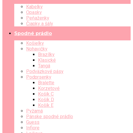
Kabelky
Opasky
Peňaženky
Čiapky a šály
Spodné prádlo
Košielky
Nohavičky
Brazílky
Klasické
Tangá
Podväzkové pásy
Podprsenky
Bralette
Korzetové
Košík C
Košík D
Košík E
Pyžamá
Pánske spodné prádlo
Guess
Infiore