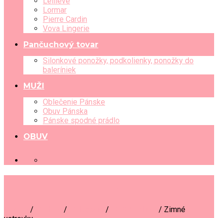
Leilieve
Lormar
Pierre Cardin
Vova Lingerie
Pančuchový tovar
Silonkové ponožky, podkolienky, ponožky do
baleríniek
MUŽI
Oblečenie Pánske
Obuv Pánska
Pánske spodné prádlo
OBUV
+421 903 489 080
Zimné vetrovky
Domov
/
Obchod
/
Oblečenie
/
JESEŇ/ZIMA
/
Zimné