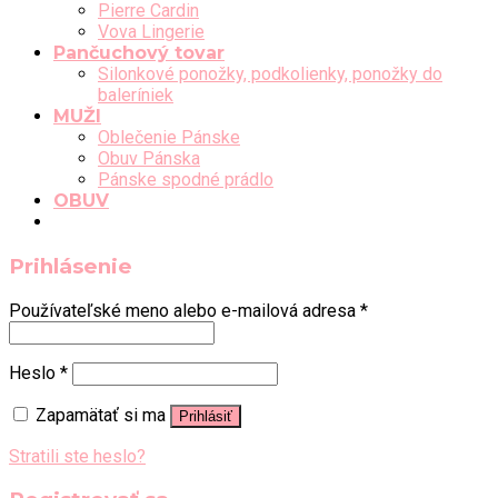
Pierre Cardin
Vova Lingerie
Pančuchový tovar
Silonkové ponožky, podkolienky, ponožky do
baleríniek
MUŽI
Oblečenie Pánske
Obuv Pánska
Pánske spodné prádlo
OBUV
Prihlásenie
Používateľské meno alebo e-mailová adresa
*
Heslo
*
Zapamätať si ma
Prihlásiť
Stratili ste heslo?