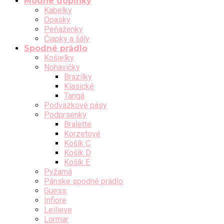
Módne doplnky
Kabelky
Opasky
Peňaženky
Čiapky a šály
Spodné prádlo
Košielky
Nohavičky
Brazílky
Klasické
Tangá
Podväzkové pásy
Podprsenky
Bralette
Korzetové
Košík C
Košík D
Košík E
Pyžamá
Pánske spodné prádlo
Guess
Infiore
Leilieve
Lormar