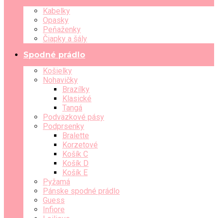
Kabelky
Opasky
Peňaženky
Čiapky a šály
Spodné prádlo
Košielky
Nohavičky
Brazílky
Klasické
Tangá
Podväzkové pásy
Podprsenky
Bralette
Korzetové
Košík C
Košík D
Košík E
Pyžamá
Pánske spodné prádlo
Guess
Infiore