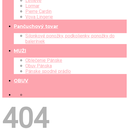
Leilieve
Lormar
Pierre Cardin
Vova Lingerie
Pančuchový tovar
Silonkové ponožky, podkolienky, ponožky do
baleríniek
MUŽI
Oblečenie Pánske
Obuv Pánska
Pánske spodné prádlo
OBUV
+421 903 489 080
404