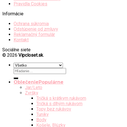
Pravidla Cookies
Informácie
Ochrana súkromia
Odstúpenie od zmluvy
Reklamačný formulár
Kontakt
Sociálne siete
© 2026
Vipcloset.sk
.
Hľadať:
Oblečenie
Jar/Leto
Zvršky
Tričká s krátkym rukávom
Tričká s dlhým rukávom
Topy bez rukávov
Tuniky
Body
Košele, Blúzky