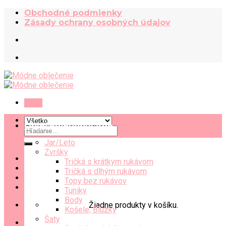
Skip
Obchodné podmienky
to
Zásady ochrany osobných údajov
content
Menu
Oblečenie
Hľadať:
Jar/Leto
Zvršky
Tričká s krátkym rukávom
Tričká s dlhým rukávom
Topy bez rukávov
Tuniky
Body
Žiadne produkty v košíku.
Košele, Blúzky
Šaty