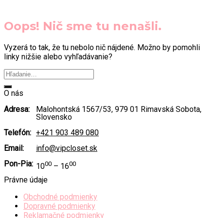
Oops! Nič sme tu nenašli.
Vyzerá to tak, že tu nebolo nič nájdené. Možno by pomohli
linky nižšie alebo vyhľadávanie?
O nás
Adresa:
Malohontská 1567/53, 979 01 Rimavská Sobota,
Slovensko
Telefón:
+421 903 489 080
Email:
info@vipcloset.sk
Pon-Pia:
00
00
10
– 16
Právne údaje
Obchodné podmienky
Dopravné podmienky
Reklamačné podmienky