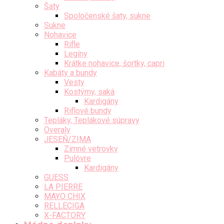
Šaty
Spoločenské šaty, sukne
Sukne
Nohavice
Rifle
Legíny
Krátke nohavice, šortky, capri
Kabáty a bundy
Vesty
Kostýmy, saká
Kardigány
Riflové bundy
Tepláky, Teplákové súpravy
Overaly
JESEŇ/ZIMA
Zimné vetrovky
Pulóvre
Kardigány
GUESS
LA PIERRE
MAYO CHIX
RELLECIGA
X-FACTORY