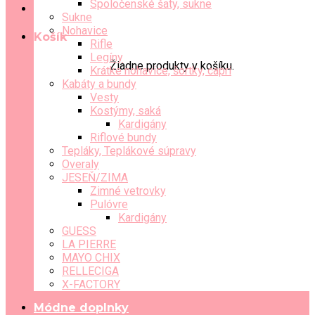
Spoločenské šaty, sukne
Sukne
Nohavice
Košík
Rifle
Legíny
Žiadne produkty v košíku.
Krátke nohavice, šortky, capri
Kabáty a bundy
Vesty
Kostýmy, saká
Kardigány
Riflové bundy
Tepláky, Teplákové súpravy
Overaly
JESEŇ/ZIMA
Zimné vetrovky
Pulóvre
Kardigány
GUESS
LA PIERRE
MAYO CHIX
RELLECIGA
X-FACTORY
Módne doplnky