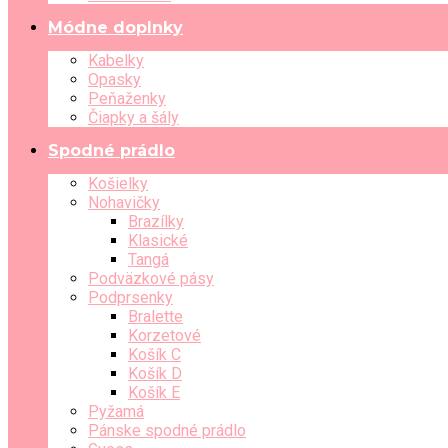
Módne doplnky
Kabelky
Opasky
Peňaženky
Čiapky a šály
Spodné prádlo
Košielky
Nohavičky
Brazílky
Klasické
Tangá
Podväzkové pásy
Podprsenky
Bralette
Korzetové
Košík C
Košík D
Košík E
Pyžamá
Pánske spodné prádlo