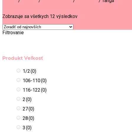
Domov
/
Obchod
/
Spodné prádlo
/
Nohavičky
/
Tangá
Filter
Zobrazuje sa všetkych 12 výsledkov
Filtrovanie
Produkt Veľkosť
1/2
(0)
106-110
(0)
116-122
(0)
2
(0)
27
(0)
28
(0)
3
(0)