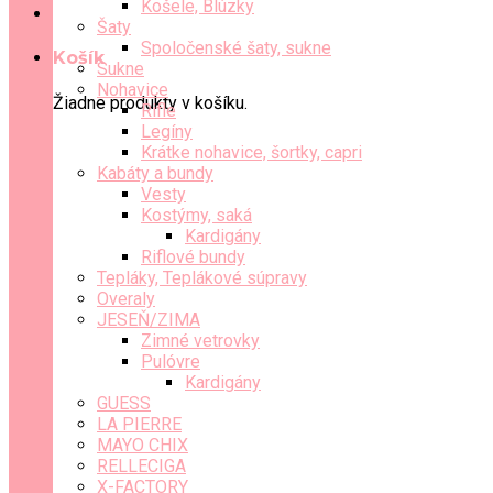
Košele, Blúzky
Šaty
Spoločenské šaty, sukne
Košík
Sukne
Nohavice
Žiadne produkty v košíku.
Rifle
Legíny
Krátke nohavice, šortky, capri
Kabáty a bundy
Vesty
Kostýmy, saká
Kardigány
Riflové bundy
Tepláky, Teplákové súpravy
Overaly
JESEŇ/ZIMA
Zimné vetrovky
Pulóvre
Kardigány
GUESS
LA PIERRE
MAYO CHIX
RELLECIGA
X-FACTORY