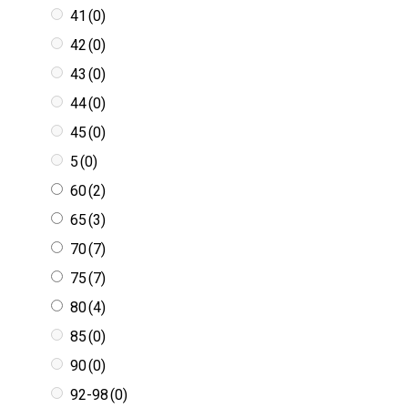
41
(0)
42
(0)
43
(0)
44
(0)
45
(0)
5
(0)
60
(2)
65
(3)
70
(7)
75
(7)
80
(4)
85
(0)
90
(0)
92-98
(0)