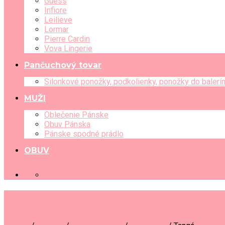
Guess
Infiore
Leilieve
Lormar
Pierre Cardin
Vova Lingerie
Pančuchový tovar
Silonkové ponožky, podkolienky, ponožky do balerí
MUŽI
Oblečenie Pánske
Obuv Pánska
Pánske spodné prádlo
OBUV
+421 903 489 080
Tangá