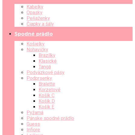
Kabelky
Opasky
Peňaženky
Čiapky a šály
Spodné prádlo
Košielky
Nohavičky
Brazílky
Klasické
Tangá
Podväzkové pásy
Podprsenky
Bralette
Korzetové
Košík C
Košík D
Košík E
Pyžamá
Pánske spodné prádlo
Guess
Infiore