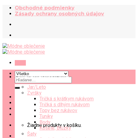
Skip
Obchodné podmienky
to
Zásady ochrany osobných údajov
content
Menu
Oblečenie
Hľadať:
Jar/Leto
Zvršky
Tričká s krátkym rukávom
Tričká s dlhým rukávom
Topy bez rukávov
Tuniky
Body
Žiadne produkty v košíku.
Košele, Blúzky
Šaty