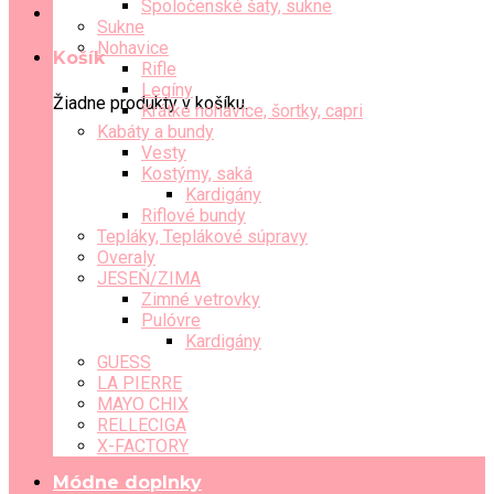
Spoločenské šaty, sukne
Sukne
Nohavice
Košík
Rifle
Legíny
Žiadne produkty v košíku.
Krátke nohavice, šortky, capri
Kabáty a bundy
Vesty
Kostýmy, saká
Kardigány
Riflové bundy
Tepláky, Teplákové súpravy
Overaly
JESEŇ/ZIMA
Zimné vetrovky
Pulóvre
Kardigány
GUESS
LA PIERRE
MAYO CHIX
RELLECIGA
X-FACTORY
Módne doplnky