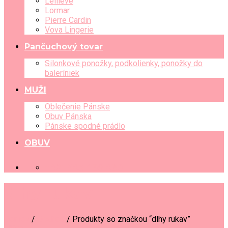
Leilieve
Lormar
Pierre Cardin
Vova Lingerie
Pančuchový tovar
Silonkové ponožky, podkolienky, ponožky do
baleríniek
MUŽI
Oblečenie Pánske
Obuv Pánska
Pánske spodné prádlo
OBUV
+421 903 489 080
dlhy rukav
Domov
/
Obchod
/
Produkty so značkou “dlhy rukav”