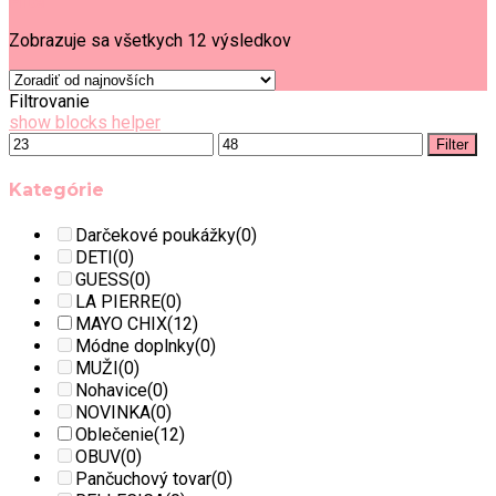
Filter
Zobrazuje sa všetkych 12 výsledkov
Filtrovanie
show blocks helper
Filter
Kategórie
Darčekové poukážky
(0)
DETI
(0)
GUESS
(0)
LA PIERRE
(0)
MAYO CHIX
(12)
Módne doplnky
(0)
MUŽI
(0)
Nohavice
(0)
NOVINKA
(0)
Oblečenie
(12)
OBUV
(0)
Pančuchový tovar
(0)