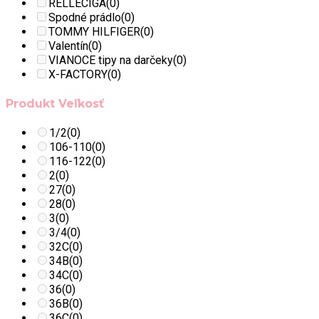
RELLECIGA
(0)
Spodné prádlo
(0)
TOMMY HILFIGER
(0)
Valentín
(0)
VIANOCE tipy na darčeky
(0)
X-FACTORY
(0)
Produkt Veľkosť
1/2
(0)
106-110
(0)
116-122
(0)
2
(0)
27
(0)
28
(0)
3
(0)
3/4
(0)
32C
(0)
34B
(0)
34C
(0)
36
(0)
36B
(0)
36C
(0)