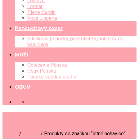
Leilieve
Lormar
Pierre Cardin
Vova Lingerie
Pančuchový tovar
Silonkové ponožky, podkolienky, ponožky do
baleríniek
MUŽI
Oblečenie Pánske
Obuv Pánska
Pánske spodné prádlo
OBUV
+421 903 489 080
letné nohavice
Domov
/
Obchod
/
Produkty so značkou “letné nohavice”