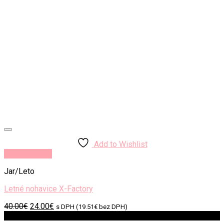
Add to Wishlist
Rýchly náhľad
Jar/Leto
Letné nohavice X-Factory
Original
Current
40.00
€
24.00
€
s DPH (
19.51
€
bez DPH)
price
price
Zľava!