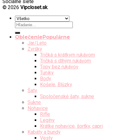
Sociálne siete
© 2026
Vipcloset.sk
.
Hľadať:
Oblečenie
Jar/Leto
Zvršky
Tričká s krátkym rukávom
Tričká s dlhým rukávom
Topy bez rukávov
Tuniky
Body
Košele, Blúzky
Šaty
Spoločenské šaty, sukne
Sukne
Nohavice
Rifle
Legíny
Krátke nohavice, šortky, capri
Kabáty a bundy
Vesty