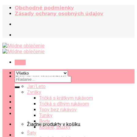
Skip
Obchodné podmienky
to
Zásady ochrany osobných údajov
content
Menu
Oblečenie
Hľadať:
Jar/Leto
Zvršky
Tričká s krátkym rukávom
Tričká s dlhým rukávom
Topy bez rukávov
Tuniky
Body
Žiadne produkty v košíku.
Košele, Blúzky
Šaty