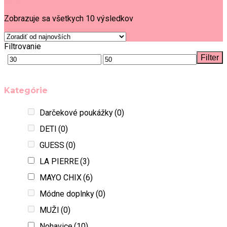
Filter
Zobrazuje sa všetkych 10 výsledkov
Filtrovanie
Filter
Kategórie
Darčekové poukážky
(0)
DETI
(0)
GUESS
(0)
LA PIERRE
(3)
MAYO CHIX
(6)
Módne doplnky
(0)
MUŽI
(0)
Nohavice
(10)