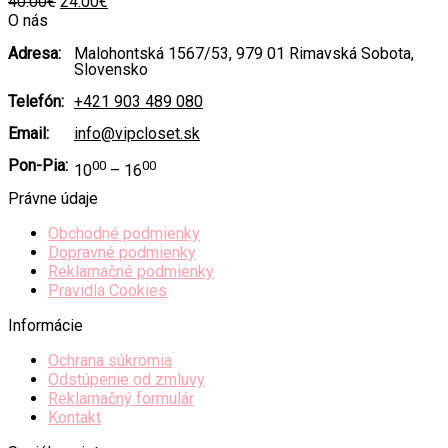
Original
Current
40.00
€
24.00
€
price
price
O nás
was:
is:
Adresa:
Malohontská 1567/53, 979 01 Rimavská Sobota,
40.00€.
24.00€.
Slovensko
Telefón:
+421 903 489 080
Email:
info@vipcloset.sk
Pon-Pia:
00
00
10
– 16
Právne údaje
Obchodné podmienky
Dopravné podmienky
Reklamačné podmienky
Pravidla Cookies
Informácie
Ochrana súkromia
Odstúpenie od zmluvy
Reklamačný formulár
Kontakt