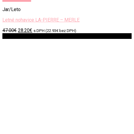
Jar/Leto
Letné nohavice LA-PIERRE – MERLE
Original
Current
47.00
€
28.20
€
s DPH (
22.93
€
bez DPH)
price
price
Zľava!
was:
is:
47.00€.
28.20€.