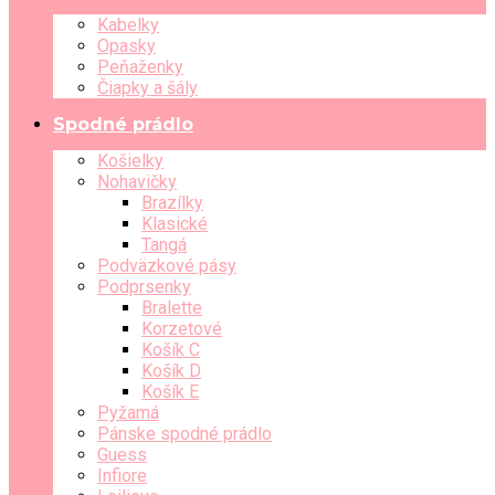
Kabelky
Opasky
Peňaženky
Čiapky a šály
Spodné prádlo
Košielky
Nohavičky
Brazílky
Klasické
Tangá
Podväzkové pásy
Podprsenky
Bralette
Korzetové
Košík C
Košík D
Košík E
Pyžamá
Pánske spodné prádlo
Guess
Infiore