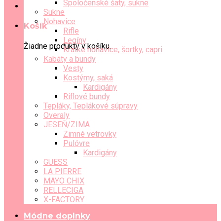
Spoločenské šaty, sukne
Sukne
Nohavice
Košík
Rifle
Legíny
Žiadne produkty v košíku.
Krátke nohavice, šortky, capri
Kabáty a bundy
Vesty
Kostýmy, saká
Kardigány
Riflové bundy
Tepláky, Teplákové súpravy
Overaly
JESEŇ/ZIMA
Zimné vetrovky
Pulóvre
Kardigány
GUESS
LA PIERRE
MAYO CHIX
RELLECIGA
X-FACTORY
Módne doplnky