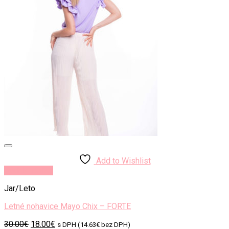
Add to Wishlist
Rýchly náhľad
Jar/Leto
Letné nohavice Mayo Chix – FORTE
Original
Current
30.00
€
18.00
€
s DPH (
14.63
€
bez DPH)