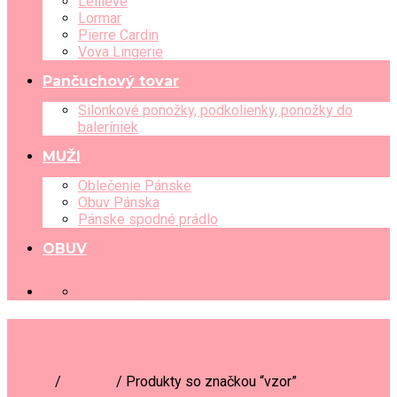
Leilieve
Lormar
Pierre Cardin
Vova Lingerie
Pančuchový tovar
Silonkové ponožky, podkolienky, ponožky do
baleríniek
MUŽI
Oblečenie Pánske
Obuv Pánska
Pánske spodné prádlo
OBUV
+421 903 489 080
vzor
Domov
/
Obchod
/
Produkty so značkou “vzor”