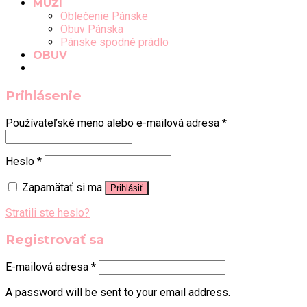
MUŽI
Oblečenie Pánske
Obuv Pánska
Pánske spodné prádlo
OBUV
Prihlásenie
Používateľské meno alebo e-mailová adresa
*
Heslo
*
Zapamätať si ma
Prihlásiť
Stratili ste heslo?
Registrovať sa
E-mailová adresa
*
A password will be sent to your email address.