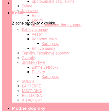
Spoločenské šaty, sukne
Sukne
Nohavice
Košík
Rifle
Legíny
Žiadne produkty v košíku.
Krátke nohavice, šortky, capri
Kabáty a bundy
Vesty
Kostýmy, saká
Kardigány
Riflové bundy
Tepláky, Teplákové súpravy
Overaly
JESEŇ/ZIMA
Zimné vetrovky
Pulóvre
Kardigány
GUESS
LA PIERRE
MAYO CHIX
RELLECIGA
X-FACTORY
Módne doplnky