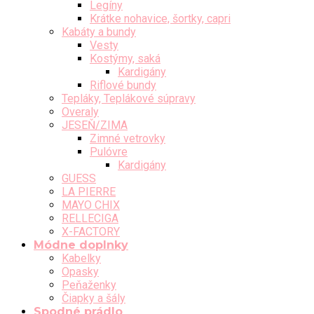
Legíny
Krátke nohavice, šortky, capri
Kabáty a bundy
Vesty
Kostýmy, saká
Kardigány
Riflové bundy
Tepláky, Teplákové súpravy
Overaly
JESEŇ/ZIMA
Zimné vetrovky
Pulóvre
Kardigány
GUESS
LA PIERRE
MAYO CHIX
RELLECIGA
X-FACTORY
Módne doplnky
Kabelky
Opasky
Peňaženky
Čiapky a šály
Spodné prádlo