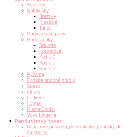
Košielky
Nohavičky
Brazílky
Klasické
Tangá
Podväzkové pásy
Podprsenky
Bralette
Korzetové
Košík C
Košík D
Košík E
Pyžamá
Pánske spodné prádlo
Guess
Infiore
Leilieve
Lormar
Pierre Cardin
Vova Lingerie
Pančuchový tovar
Silonkové ponožky, podkolienky, ponožky do
baleríniek