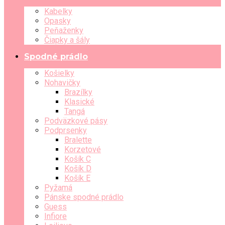
Kabelky
Opasky
Peňaženky
Čiapky a šály
Spodné prádlo
Košielky
Nohavičky
Brazílky
Klasické
Tangá
Podväzkové pásy
Podprsenky
Bralette
Korzetové
Košík C
Košík D
Košík E
Pyžamá
Pánske spodné prádlo
Guess
Infiore