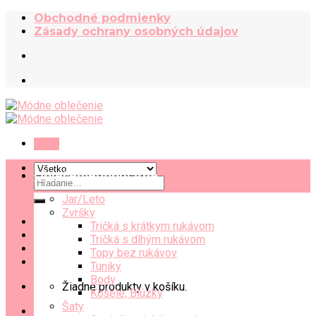
Skip
Obchodné podmienky
to
Zásady ochrany osobných údajov
content
Menu
Oblečenie
Hľadať:
Jar/Leto
Zvršky
Tričká s krátkym rukávom
Tričká s dlhým rukávom
Topy bez rukávov
Tuniky
Body
Žiadne produkty v košíku.
Košele, Blúzky
Šaty