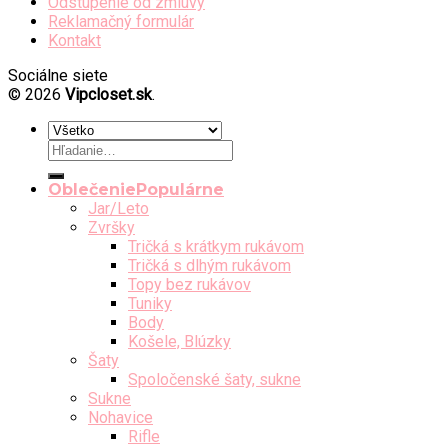
Odstúpenie od zmluvy
Reklamačný formulár
Kontakt
Sociálne siete
© 2026
Vipcloset.sk
.
Hľadať:
Oblečenie
Jar/Leto
Zvršky
Tričká s krátkym rukávom
Tričká s dlhým rukávom
Topy bez rukávov
Tuniky
Body
Košele, Blúzky
Šaty
Spoločenské šaty, sukne
Sukne
Nohavice
Rifle