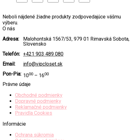
Neboli nájdené žiadne produkty zodpovedajúce vášmu
výberu.
O nás
Adresa:
Malohontská 1567/53, 979 01 Rimavská Sobota,
Slovensko
Telefón:
+421 903 489 080
Email:
info@vipcloset.sk
Pon-Pia:
00
00
10
– 16
Právne údaje
Obchodné podmienky
Dopravné podmienky
Reklamačné podmienky
Pravidla Cookies
Informácie
Ochrana súkromia