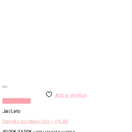
Add to Wishlist
Rýchly náhľad
Jar/Leto
Dámsky top Mayo Chix – PILAR
Original
Current
40.00
€
24.00
€