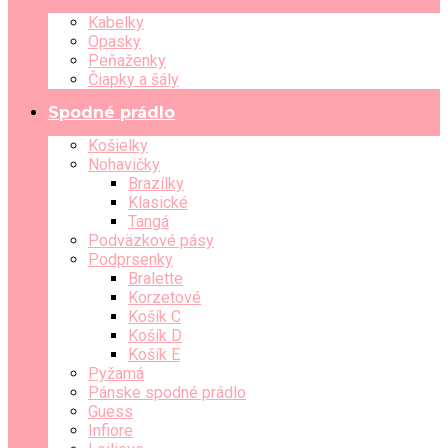
Kabelky
Opasky
Peňaženky
Čiapky a šály
Spodné prádlo
Košielky
Nohavičky
Brazílky
Klasické
Tangá
Podväzkové pásy
Podprsenky
Bralette
Korzetové
Košík C
Košík D
Košík E
Pyžamá
Pánske spodné prádlo
Guess
Infiore