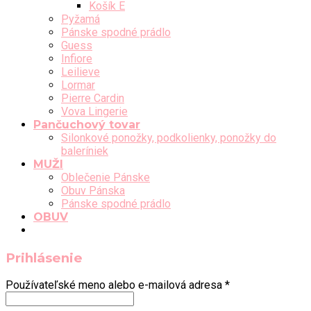
Košík E
Pyžamá
Pánske spodné prádlo
Guess
Infiore
Leilieve
Lormar
Pierre Cardin
Vova Lingerie
Pančuchový tovar
Silonkové ponožky, podkolienky, ponožky do
baleríniek
MUŽI
Oblečenie Pánske
Obuv Pánska
Pánske spodné prádlo
OBUV
Prihlásenie
Používateľské meno alebo e-mailová adresa
*