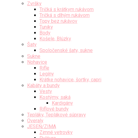
Zvršky
Tričká s krátkym rukávom
Tričká s dlhým rukávom
Topy bez rukávov
Tuniky
Body
Košele, Blúzky
Šaty
Spoločenské šaty, sukne
Sukne
Nohavice
Rifle
Legíny
Krátke nohavice, šortky, capri
Kabáty a bundy
Vesty
Kostýmy, saká
Kardigány
Riflové bundy
Tepláky, Teplákové súpravy
Overaly
JESEŇ/ZIMA
Zimné vetrovky