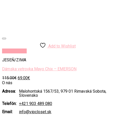
Add to Wishlist
Rýchly náhľad
JESEŇ/ZIMA
Dámska vetrovka Mayo Chix – EMERSON
Original
Current
115.00
€
69.00
€
price
price
O nás
was:
is:
Adresa:
Malohontská 1567/53, 979 01 Rimavská Sobota,
115.00€.
69.00€.
Slovensko
Telefón:
+421 903 489 080
Email:
info@vipcloset.sk