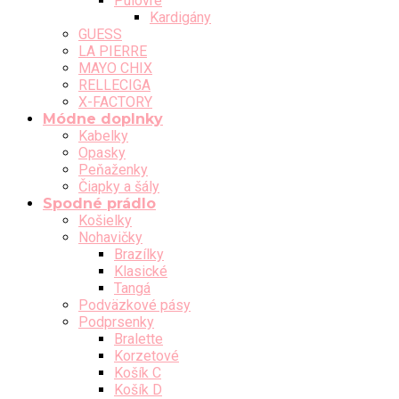
Pulóvre
Kardigány
GUESS
LA PIERRE
MAYO CHIX
RELLECIGA
X-FACTORY
Módne doplnky
Kabelky
Opasky
Peňaženky
Čiapky a šály
Spodné prádlo
Košielky
Nohavičky
Brazílky
Klasické
Tangá
Podväzkové pásy
Podprsenky
Bralette
Korzetové
Košík C
Košík D