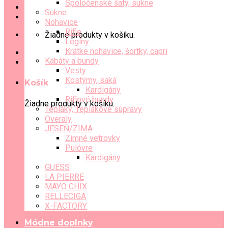
Spoločenské šaty, sukne
Sukne
Nohavice
Rifle
Žiadne produkty v košíku.
Legíny
Krátke nohavice, šortky, capri
Kabáty a bundy
Vesty
Kostýmy, saká
Košík
Kardigány
Riflové bundy
Žiadne produkty v košíku.
Tepláky, Teplákové súpravy
Overaly
JESEŇ/ZIMA
Zimné vetrovky
Pulóvre
Kardigány
GUESS
LA PIERRE
MAYO CHIX
RELLECIGA
X-FACTORY
Módne doplnky