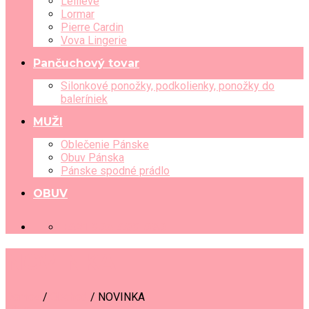
Leilieve
Lormar
Pierre Cardin
Vova Lingerie
Pančuchový tovar
Silonkové ponožky, podkolienky, ponožky do
baleríniek
MUŽI
Oblečenie Pánske
Obuv Pánska
Pánske spodné prádlo
OBUV
+421 903 489 080
NOVINKA
Domov
/
Obchod
/
NOVINKA