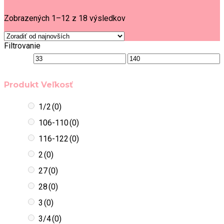
Filter
Zobrazených 1–12 z 18 výsledkov
Filtrovanie
Produkt Veľkosť
1/2
(0)
106-110
(0)
116-122
(0)
2
(0)
27
(0)
28
(0)
3
(0)
3/4
(0)