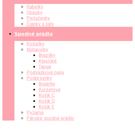
Kabelky
Opasky
Peňaženky
Čiapky a šály
Spodné prádlo
Košielky
Nohavičky
Brazílky
Klasické
Tangá
Podväzkové pásy
Podprsenky
Bralette
Korzetové
Košík C
Košík D
Košík E
Pyžamá
Pánske spodné prádlo
Guess
Infiore