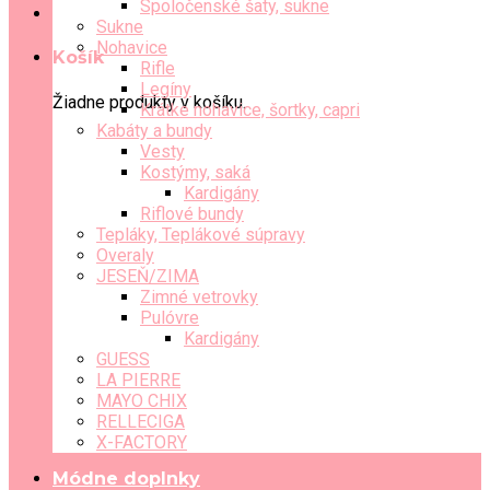
Spoločenské šaty, sukne
Sukne
Nohavice
Košík
Rifle
Legíny
Žiadne produkty v košíku.
Krátke nohavice, šortky, capri
Kabáty a bundy
Vesty
Kostýmy, saká
Kardigány
Riflové bundy
Tepláky, Teplákové súpravy
Overaly
JESEŇ/ZIMA
Zimné vetrovky
Pulóvre
Kardigány
GUESS
LA PIERRE
MAYO CHIX
RELLECIGA
X-FACTORY
Módne doplnky