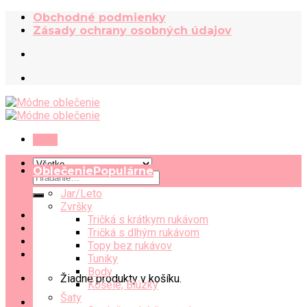
Skip
Obchodné podmienky
to
Zásady ochrany osobných údajov
content
Menu
Oblečenie
Hľadať:
Jar/Leto
Zvršky
Tričká s krátkym rukávom
Tričká s dlhým rukávom
Topy bez rukávov
Tuniky
Body
Žiadne produkty v košíku.
Košele, Blúzky
Šaty