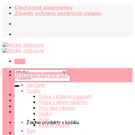
Skip
Obchodné podmienky
to
Zásady ochrany osobných údajov
content
Menu
Oblečenie
Hľadať:
Jar/Leto
Zvršky
Tričká s krátkym rukávom
Tričká s dlhým rukávom
Topy bez rukávov
Tuniky
Body
Žiadne produkty v košíku.
Košele, Blúzky
Šaty