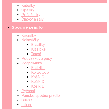
Kabelky
Opasky
Peňaženky
Čiapky a šály
Spodné prádlo
Košielky
Nohavičky
Brazílky
Klasické
Tangá
Podväzkové pásy
Podprsenky
Bralette
Korzetové
Košík C
Košík D
Košík E
Pyžamá
Pánske spodné prádlo
Guess
Infiore