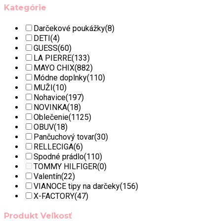
Kategórie
Darčekové poukážky
(8)
DETI
(4)
GUESS
(60)
LA PIERRE
(133)
MAYO CHIX
(882)
Módne doplnky
(110)
MUŽI
(10)
Nohavice
(197)
NOVINKA
(18)
Oblečenie
(1125)
OBUV
(18)
Pančuchový tovar
(30)
RELLECIGA
(6)
Spodné prádlo
(110)
TOMMY HILFIGER
(0)
Valentín
(22)
VIANOCE tipy na darčeky
(156)
X-FACTORY
(47)
Produkt Veľkosť