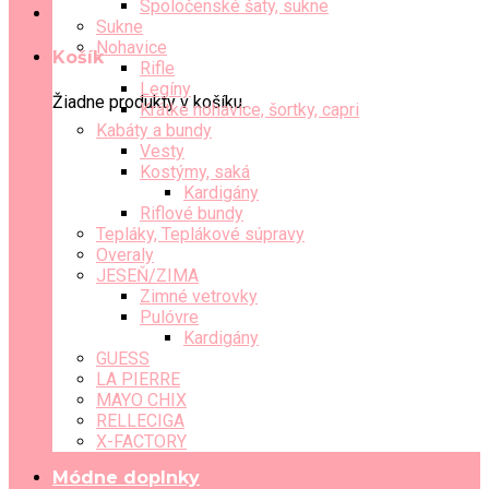
Spoločenské šaty, sukne
Sukne
Nohavice
Košík
Rifle
Legíny
Žiadne produkty v košíku.
Krátke nohavice, šortky, capri
Kabáty a bundy
Vesty
Kostýmy, saká
Kardigány
Riflové bundy
Tepláky, Teplákové súpravy
Overaly
JESEŇ/ZIMA
Zimné vetrovky
Pulóvre
Kardigány
GUESS
LA PIERRE
MAYO CHIX
RELLECIGA
X-FACTORY
Módne doplnky