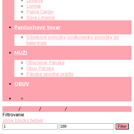
Leilieve
Lormar
Pierre Cardin
Vova Lingerie
Pančuchový tovar
Silonkové ponožky, podkolienky, ponožky do
baleríniek
MUŽI
Oblečenie Pánske
Obuv Pánska
Pánske spodné prádlo
OBUV
+421 903 489 080
Domov
/
Obchod
/
Oblečenie
/
Kabáty a bundy
Filtrovanie
show blocks helper
Filter