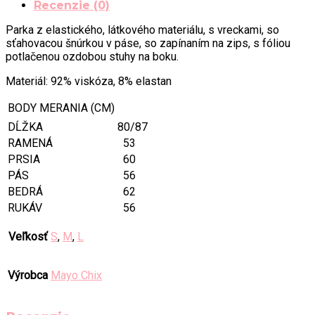
Recenzie (0)
Parka z elastického, látkového materiálu, s vreckami, so
sťahovacou šnúrkou v páse, so zapínaním na zips, s fóliou
potlačenou ozdobou stuhy na boku.
Materiál: 92% viskóza, 8% elastan
BODY MERANIA (CM)
DĹŽKA
80/87
RAMENÁ
53
PRSIA
60
PÁS
56
BEDRÁ
62
RUKÁV
56
Veľkosť
S
,
M
,
L
Výrobca
Mayo Chix