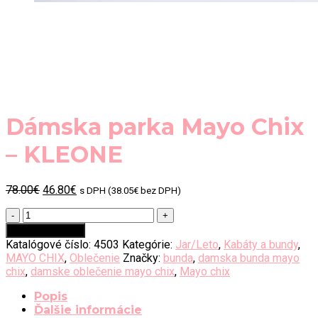
Dámska parka Mayo Chix
– KLEONE
Original
Current
78.00
€
46.80
€
s DPH (
38.05
€
bez DPH)
price
price
množstvo
was:
is:
Dámska
78.00€.
46.80€.
Pridať do košíka
parka
Katalógové číslo:
4503
Kategórie:
Jar/Leto
,
Kabáty a bundy
,
Mayo
MAYO CHIX
,
Oblečenie
Značky:
bunda
,
damska bunda mayo
Chix
chix
,
damske oblečenie mayo chix
,
Mayo chix
-
KLEONE
Popis
Ďalšie informácie