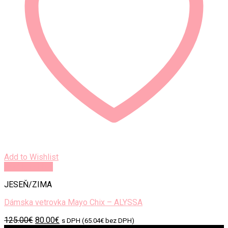
Add to Wishlist
Rýchly náhľad
JESEŇ/ZIMA
Dámska vetrovka Mayo Chix – ALYSSA
Original
Current
125.00
€
80.00
€
s DPH (
65.04
€
bez DPH)