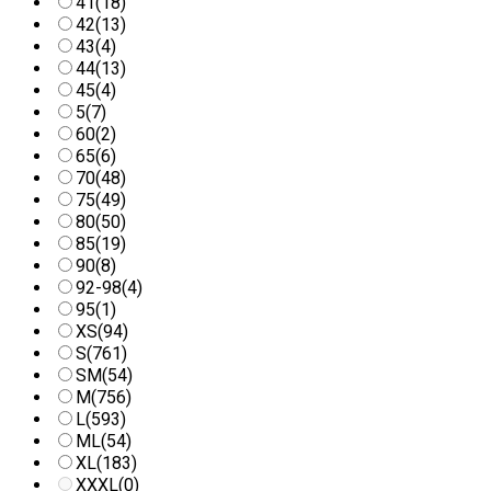
41
(18)
42
(13)
43
(4)
44
(13)
45
(4)
5
(7)
60
(2)
65
(6)
70
(48)
75
(49)
80
(50)
85
(19)
90
(8)
92-98
(4)
95
(1)
XS
(94)
S
(761)
SM
(54)
M
(756)
L
(593)
ML
(54)
XL
(183)
XXXL
(0)