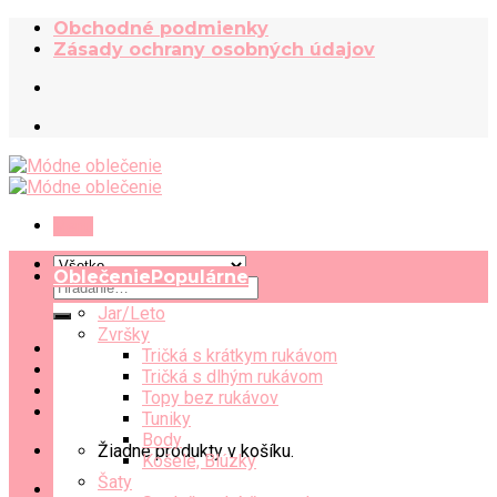
Skip
Obchodné podmienky
to
Zásady ochrany osobných údajov
content
Menu
Oblečenie
Hľadať:
Jar/Leto
Zvršky
Tričká s krátkym rukávom
Tričká s dlhým rukávom
Topy bez rukávov
Tuniky
Body
Žiadne produkty v košíku.
Košele, Blúzky
Šaty