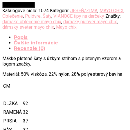
42.00€.
25.20€.
Pridať do košíka
Katalógové číslo:
1074
Kategórií:
JESEŇ/ZIMA
,
MAYO CHIX
,
Oblečenie
,
Pulóvre
,
Šaty
,
VIANOCE tipy na darčeky
Značky:
damske oblečenie mayo chix
,
dámsky pulover mayo chix
,
dámsky sveter mayo chix
,
Mayo chix
Popis
Ďalšie informácie
Recenzie (0)
Mäkké pletené šaty s úzkym strihom s pleteným vzorom a
logom značky.
Materiál: 50% viskóza, 22% nylon, 28% polyesterový bavlna
CM
DĹŽKA
92
RAMENÁ
32
PRSIA
37
PÁS
32