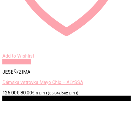
Add to Wishlist
Rýchly náhľad
JESEŇ/ZIMA
Dámska vetrovka Mayo Chix – ALYSSA
Original
Current
125.00
€
80.00
€
s DPH (
65.04
€
bez DPH)
price
price
Zľava!
was:
is:
125.00€.
80.00€.