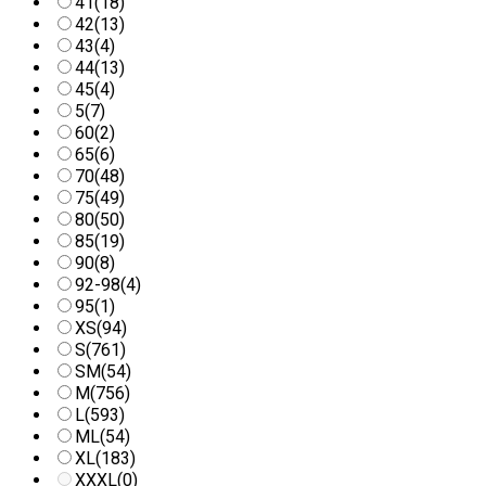
41
(18)
42
(13)
43
(4)
44
(13)
45
(4)
5
(7)
60
(2)
65
(6)
70
(48)
75
(49)
80
(50)
85
(19)
90
(8)
92-98
(4)
95
(1)
XS
(94)
S
(761)
SM
(54)
M
(756)
L
(593)
ML
(54)
XL
(183)
XXXL
(0)