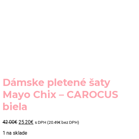
Dámske pletené šaty
Mayo Chix – CAROCUS
biela
Original
Current
42.00
€
25.20
€
s DPH (
20.49
€
bez DPH)
price
price
1 na sklade
was:
is: