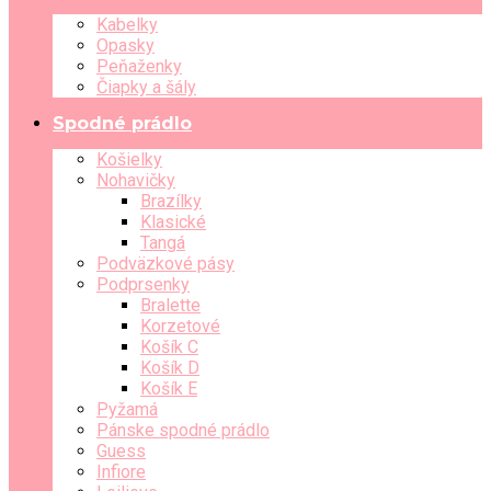
Kabelky
Opasky
Peňaženky
Čiapky a šály
Spodné prádlo
Košielky
Nohavičky
Brazílky
Klasické
Tangá
Podväzkové pásy
Podprsenky
Bralette
Korzetové
Košík C
Košík D
Košík E
Pyžamá
Pánske spodné prádlo
Guess
Infiore