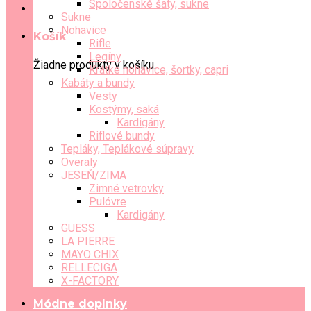
Spoločenské šaty, sukne
Sukne
Nohavice
Košík
Rifle
Legíny
Žiadne produkty v košíku.
Krátke nohavice, šortky, capri
Kabáty a bundy
Vesty
Kostýmy, saká
Kardigány
Riflové bundy
Tepláky, Teplákové súpravy
Overaly
JESEŇ/ZIMA
Zimné vetrovky
Pulóvre
Kardigány
GUESS
LA PIERRE
MAYO CHIX
RELLECIGA
X-FACTORY
Módne doplnky