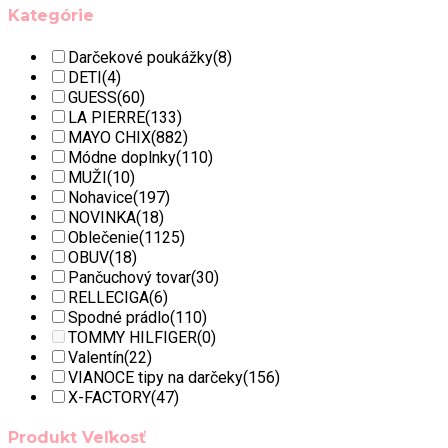
Kategórie
Darčekové poukážky
(8)
DETI
(4)
GUESS
(60)
LA PIERRE
(133)
MAYO CHIX
(882)
Módne doplnky
(110)
MUŽI
(10)
Nohavice
(197)
NOVINKA
(18)
Oblečenie
(1125)
OBUV
(18)
Pančuchový tovar
(30)
RELLECIGA
(6)
Spodné prádlo
(110)
TOMMY HILFIGER
(0)
Valentín
(22)
VIANOCE tipy na darčeky
(156)
X-FACTORY
(47)
Produkt Veľkosť