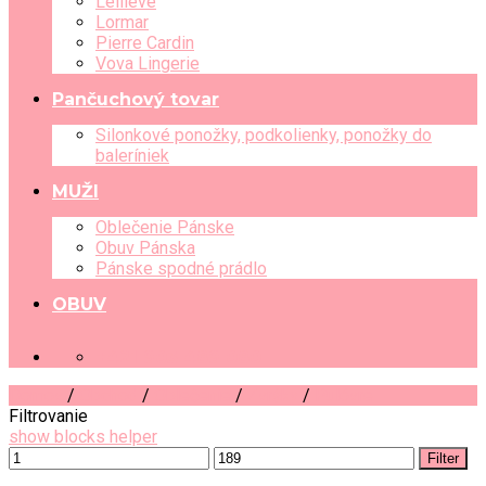
Leilieve
Lormar
Pierre Cardin
Vova Lingerie
Pančuchový tovar
Silonkové ponožky, podkolienky, ponožky do
baleríniek
MUŽI
Oblečenie Pánske
Obuv Pánska
Pánske spodné prádlo
OBUV
+421 903 489 080
Domov
/
Obchod
/
Oblečenie
/
Zvršky
/
Pulóvre
Filtrovanie
show blocks helper
Filter