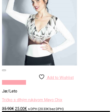
Add to Wishlist
Rýchly náhľad
Jar/Leto
Tričko s dlhým rukávom Mayo Chix
Original
Current
35.90
€
25.00
€
s DPH (
20.33
€
bez DPH)