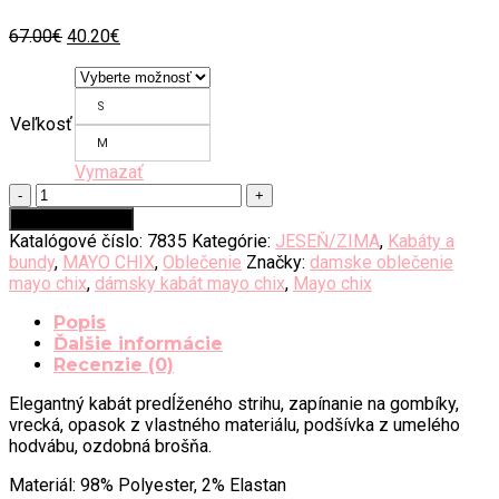
Original
Current
67.00
€
40.20
€
price
price
was:
is:
67.00€.
40.20€.
S
Veľkosť
M
Vymazať
množstvo
Dámsky
Pridať do košíka
kabát
Katalógové číslo:
7835
Kategórie:
JESEŇ/ZIMA
,
Kabáty a
Mayo
bundy
,
MAYO CHIX
,
Oblečenie
Značky:
damske oblečenie
Chix
mayo chix
,
dámsky kabát mayo chix
,
Mayo chix
-
ANTICO
Popis
Ďalšie informácie
Recenzie (0)
Elegantný kabát predĺženého strihu, zapínanie na gombíky,
vrecká, opasok z vlastného materiálu, podšívka z umelého
hodvábu, ozdobná brošňa.
Materiál: 98% Polyester, 2% Elastan