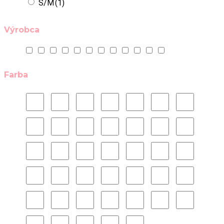
S/M
(1)
Výrobca
Farba