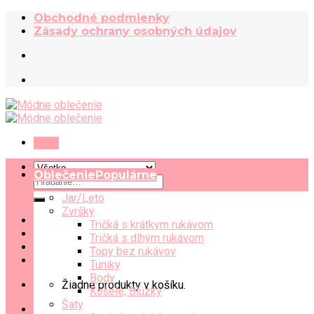
Skip
Obchodné podmienky
to
Zásady ochrany osobných údajov
content
Menu
Oblečenie
Hľadať:
Jar/Leto
Zvršky
Tričká s krátkym rukávom
Tričká s dlhým rukávom
Topy bez rukávov
Tuniky
Body
Žiadne produkty v košíku.
Košele, Blúzky
Šaty