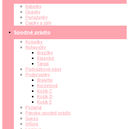
Kabelky
Opasky
Peňaženky
Čiapky a šály
Spodné prádlo
Košielky
Nohavičky
Brazílky
Klasické
Tangá
Podväzkové pásy
Podprsenky
Bralette
Korzetové
Košík C
Košík D
Košík E
Pyžamá
Pánske spodné prádlo
Guess
Infiore