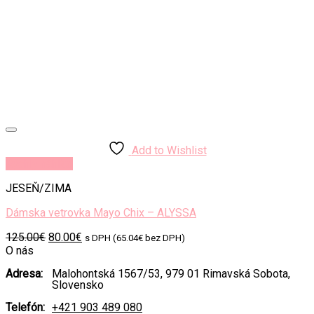
Add to Wishlist
Rýchly náhľad
JESEŇ/ZIMA
Dámska vetrovka Mayo Chix – ALYSSA
Original
Current
125.00
€
80.00
€
s DPH (
65.04
€
bez DPH)
price
price
O nás
was:
is:
Adresa:
Malohontská 1567/53, 979 01 Rimavská Sobota,
125.00€.
80.00€.
Slovensko
Telefón:
+421 903 489 080