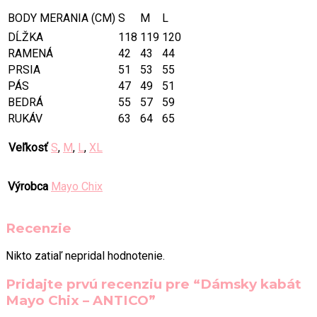
BODY MERANIA (CM)
S
M
L
DĹŽKA
118
119
120
RAMENÁ
42
43
44
PRSIA
51
53
55
PÁS
47
49
51
BEDRÁ
55
57
59
RUKÁV
63
64
65
Veľkosť
S
,
M
,
L
,
XL
Výrobca
Mayo Chix
Recenzie
Nikto zatiaľ nepridal hodnotenie.
Pridajte prvú recenziu pre “Dámsky kabát
Mayo Chix – ANTICO”