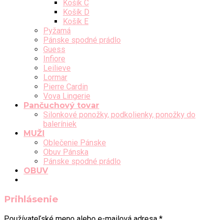
Košík C
Košík D
Košík E
Pyžamá
Pánske spodné prádlo
Guess
Infiore
Leilieve
Lormar
Pierre Cardin
Vova Lingerie
Pančuchový tovar
Silonkové ponožky, podkolienky, ponožky do
baleríniek
MUŽI
Oblečenie Pánske
Obuv Pánska
Pánske spodné prádlo
OBUV
Prihlásenie
Používateľské meno alebo e-mailová adresa
*