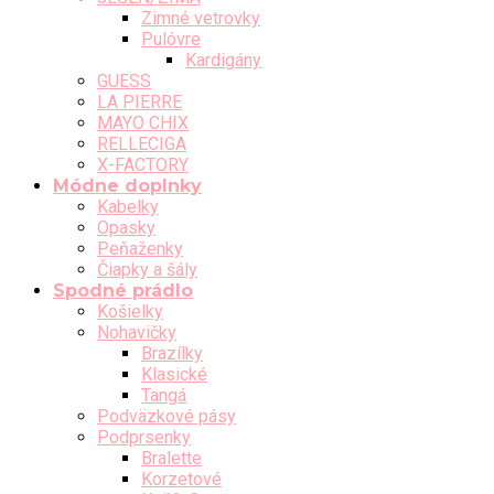
Zimné vetrovky
Pulóvre
Kardigány
GUESS
LA PIERRE
MAYO CHIX
RELLECIGA
X-FACTORY
Módne doplnky
Kabelky
Opasky
Peňaženky
Čiapky a šály
Spodné prádlo
Košielky
Nohavičky
Brazílky
Klasické
Tangá
Podväzkové pásy
Podprsenky
Bralette
Korzetové