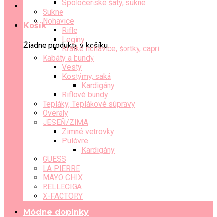
Spoločenské šaty, sukne
Sukne
Nohavice
Košík
Rifle
Legíny
Žiadne produkty v košíku.
Krátke nohavice, šortky, capri
Kabáty a bundy
Vesty
Kostýmy, saká
Kardigány
Riflové bundy
Tepláky, Teplákové súpravy
Overaly
JESEŇ/ZIMA
Zimné vetrovky
Pulóvre
Kardigány
GUESS
LA PIERRE
MAYO CHIX
RELLECIGA
X-FACTORY
Módne doplnky