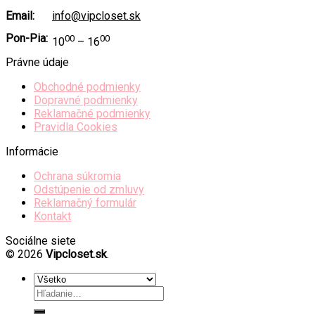
Email:
info@vipcloset.sk
Pon-Pia:
00
00
10
– 16
Právne údaje
Obchodné podmienky
Dopravné podmienky
Reklamačné podmienky
Pravidla Cookies
Informácie
Ochrana súkromia
Odstúpenie od zmluvy
Reklamačný formulár
Kontakt
Sociálne siete
© 2026
Vipcloset.sk
.
Hľadať: