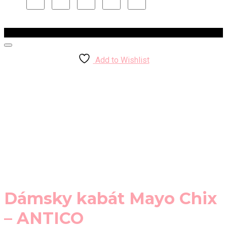
Zľava!
Add to Wishlist
Dámsky kabát Mayo Chix
– ANTICO