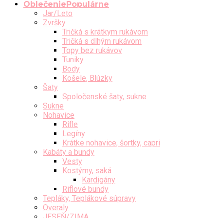
Oblečenie
Jar/Leto
Zvršky
Tričká s krátkym rukávom
Tričká s dlhým rukávom
Topy bez rukávov
Tuniky
Body
Košele, Blúzky
Šaty
Spoločenské šaty, sukne
Sukne
Nohavice
Rifle
Legíny
Krátke nohavice, šortky, capri
Kabáty a bundy
Vesty
Kostýmy, saká
Kardigány
Riflové bundy
Tepláky, Teplákové súpravy
Overaly
JESEŇ/ZIMA