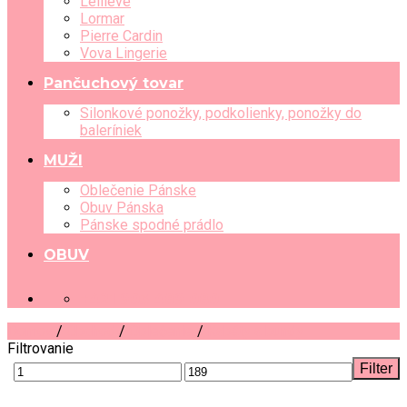
Leilieve
Lormar
Pierre Cardin
Vova Lingerie
Pančuchový tovar
Silonkové ponožky, podkolienky, ponožky do
baleríniek
MUŽI
Oblečenie Pánske
Obuv Pánska
Pánske spodné prádlo
OBUV
+421 903 489 080
Domov
/
Obchod
/
Oblečenie
/
Kabáty a bundy
Filtrovanie
Filter