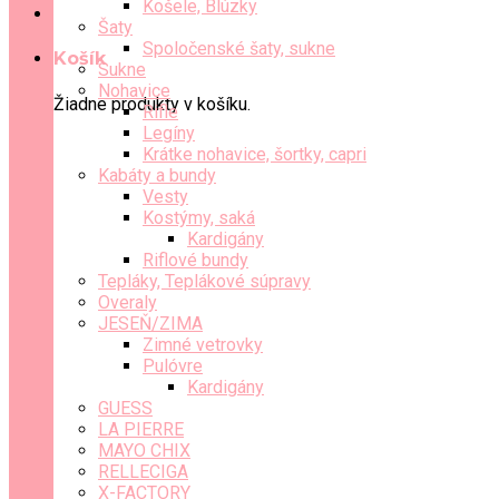
Košele, Blúzky
Šaty
Spoločenské šaty, sukne
Košík
Sukne
Nohavice
Žiadne produkty v košíku.
Rifle
Legíny
Krátke nohavice, šortky, capri
Kabáty a bundy
Vesty
Kostýmy, saká
Kardigány
Riflové bundy
Tepláky, Teplákové súpravy
Overaly
JESEŇ/ZIMA
Zimné vetrovky
Pulóvre
Kardigány
GUESS
LA PIERRE
MAYO CHIX
RELLECIGA
X-FACTORY