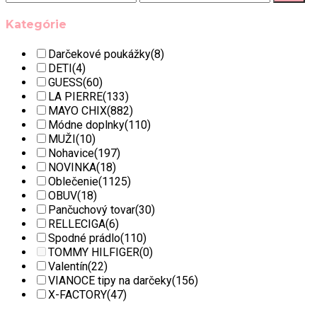
Kategórie
Darčekové poukážky
(8)
DETI
(4)
GUESS
(60)
LA PIERRE
(133)
MAYO CHIX
(882)
Módne doplnky
(110)
MUŽI
(10)
Nohavice
(197)
NOVINKA
(18)
Oblečenie
(1125)
OBUV
(18)
Pančuchový tovar
(30)
RELLECIGA
(6)
Spodné prádlo
(110)
TOMMY HILFIGER
(0)
Valentín
(22)
VIANOCE tipy na darčeky
(156)
X-FACTORY
(47)