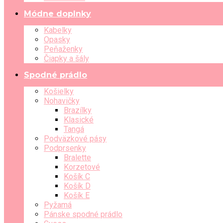
Módne doplnky
Kabelky
Opasky
Peňaženky
Čiapky a šály
Spodné prádlo
Košielky
Nohavičky
Brazílky
Klasické
Tangá
Podväzkové pásy
Podprsenky
Bralette
Korzetové
Košík C
Košík D
Košík E
Pyžamá
Pánske spodné prádlo