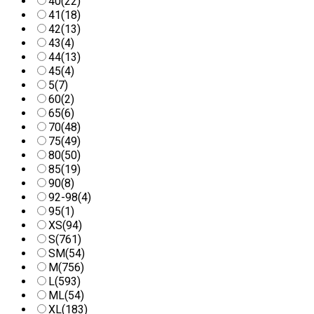
40
(22)
41
(18)
42
(13)
43
(4)
44
(13)
45
(4)
5
(7)
60
(2)
65
(6)
70
(48)
75
(49)
80
(50)
85
(19)
90
(8)
92-98
(4)
95
(1)
XS
(94)
S
(761)
SM
(54)
M
(756)
L
(593)
ML
(54)
XL
(183)