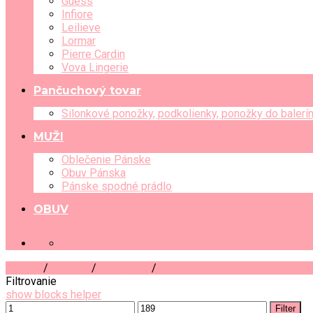
Guess
Infiore
Leilieve
Lormar
Pierre Cardin
Vova Lingerie
Pančuchový tovar
Silonkové ponožky, podkolienky, ponožky do balerí
MUŽI
Oblečenie Pánske
Obuv Pánska
Pánske spodné prádlo
OBUV
+421 903 489 080
Domov
/
Obchod
/
Oblečenie
/
Overaly
Filtrovanie
show blocks helper
Filter