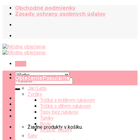
Skip
Obchodné podmienky
to
Zásady ochrany osobných údajov
content
Menu
Oblečenie
Hľadať:
Jar/Leto
Zvršky
Tričká s krátkym rukávom
Tričká s dlhým rukávom
Topy bez rukávov
Tuniky
Body
Žiadne produkty v košíku.
Košele, Blúzky
Šaty