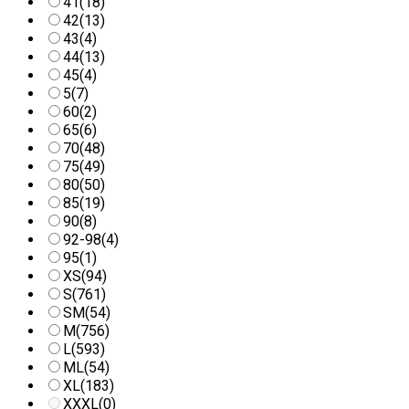
41
(18)
42
(13)
43
(4)
44
(13)
45
(4)
5
(7)
60
(2)
65
(6)
70
(48)
75
(49)
80
(50)
85
(19)
90
(8)
92-98
(4)
95
(1)
XS
(94)
S
(761)
SM
(54)
M
(756)
L
(593)
ML
(54)
XL
(183)
XXXL
(0)