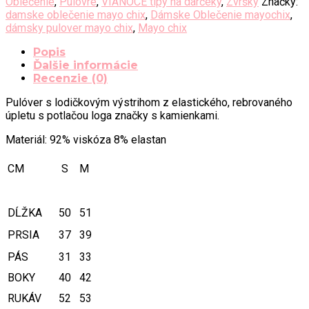
Oblečenie
,
Pulóvre
,
VIANOCE tipy na darčeky
,
Zvršky
Značky:
damske oblečenie mayo chix
,
Dámske Oblečenie mayochix
,
dámsky pulover mayo chix
,
Mayo chix
Popis
Ďalšie informácie
Recenzie (0)
Pulóver s lodičkovým výstrihom z elastického, rebrovaného
úpletu s potlačou loga značky s kamienkami.
Materiál: 92% viskóza 8% elastan
CM
S
M
DĹŽKA
50
51
PRSIA
37
39
PÁS
31
33
BOKY
40
42
RUKÁV
52
53