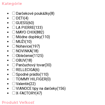
Kategórie
Darčekové poukážky
(8)
DETI
(4)
GUESS
(60)
LA PIERRE
(133)
MAYO CHIX
(882)
Módne doplnky
(110)
MUŽI
(10)
Nohavice
(197)
NOVINKA
(18)
Oblečenie
(1125)
OBUV
(18)
Pančuchový tovar
(30)
RELLECIGA
(6)
Spodné prádlo
(110)
TOMMY HILFIGER
(0)
Valentín
(22)
VIANOCE tipy na darčeky
(156)
X-FACTORY
(47)
Produkt Veľkosť