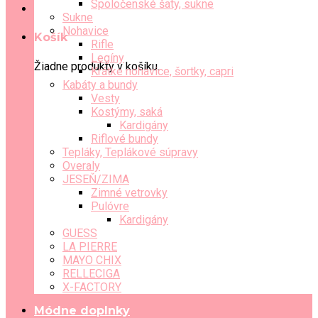
Spoločenské šaty, sukne
Sukne
Nohavice
Košík
Rifle
Legíny
Žiadne produkty v košíku.
Krátke nohavice, šortky, capri
Kabáty a bundy
Vesty
Kostýmy, saká
Kardigány
Riflové bundy
Tepláky, Teplákové súpravy
Overaly
JESEŇ/ZIMA
Zimné vetrovky
Pulóvre
Kardigány
GUESS
LA PIERRE
MAYO CHIX
RELLECIGA
X-FACTORY
Módne doplnky