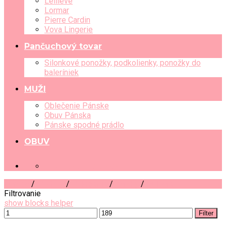
Leilieve
Lormar
Pierre Cardin
Vova Lingerie
Pančuchový tovar
Silonkové ponožky, podkolienky, ponožky do
baleríniek
MUŽI
Oblečenie Pánske
Obuv Pánska
Pánske spodné prádlo
OBUV
+421 903 489 080
Domov
/
Obchod
/
Oblečenie
/
Zvršky
/
Pulóvre
Filtrovanie
show blocks helper
Filter