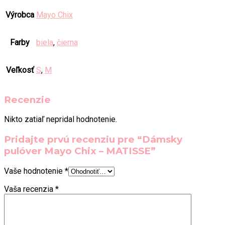
Výrobca
Mayo Chix
Farby
biela
,
čierna
Veľkosť
S
,
M
Recenzie
Nikto zatiaľ nepridal hodnotenie.
Pridajte prvú recenziu pre “Dámsky
pulóver Mayo Chix – MATISSE”
Vaše hodnotenie
*
Vaša recenzia
*