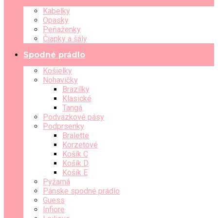
Kabelky
Opasky
Peňaženky
Čiapky a šály
Spodné prádlo
Košielky
Nohavičky
Brazílky
Klasické
Tangá
Podväzkové pásy
Podprsenky
Bralette
Korzetové
Košík C
Košík D
Košík E
Pyžamá
Pánske spodné prádlo
Guess
Infiore