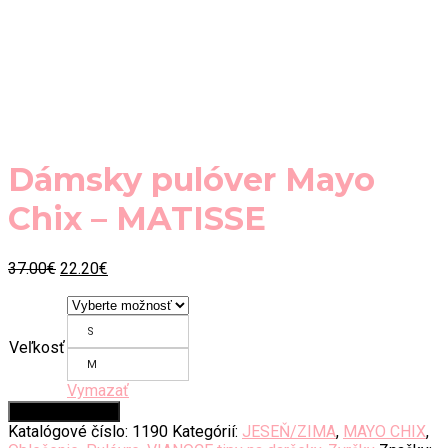
Dámsky pulóver Mayo
Chix – MATISSE
Original
Current
37.00
€
22.20
€
price
price
was:
is:
37.00€.
22.20€.
S
Veľkosť
M
Vymazať
Pridať do košíka
Katalógové číslo:
1190
Kategórií:
JESEŇ/ZIMA
,
MAYO CHIX
,