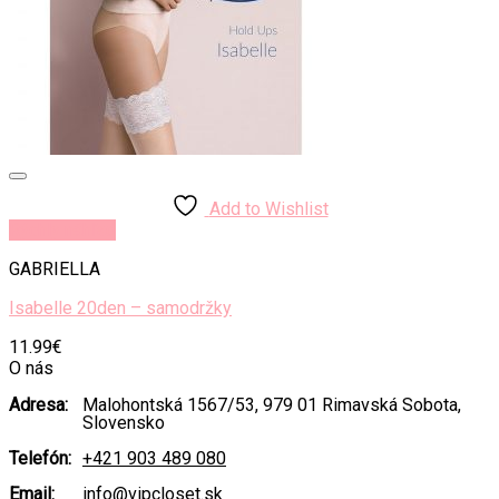
Add to Wishlist
Rýchly náhľad
GABRIELLA
Isabelle 20den – samodržky
11.99
€
O nás
Adresa:
Malohontská 1567/53, 979 01 Rimavská Sobota,
Slovensko
Telefón:
+421 903 489 080
Email:
info@vipcloset.sk