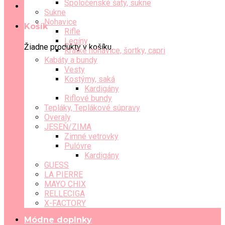
Spoločenské šaty, sukne
Sukne
Nohavice
Košík
Rifle
Legíny
Žiadne produkty v košíku.
Krátke nohavice, šortky, capri
Kabáty a bundy
Vesty
Kostýmy, saká
Kardigány
Riflové bundy
Tepláky, Teplákové súpravy
Overaly
JESEŇ/ZIMA
Zimné vetrovky
Pulóvre
Kardigány
GUESS
LA PIERRE
MAYO CHIX
RELLECIGA
X-FACTORY
Módne doplnky