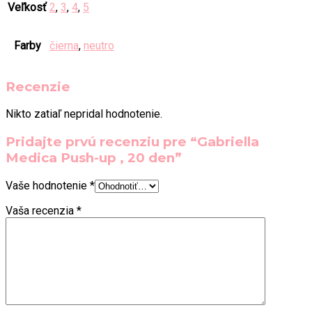
Veľkosť
2
,
3
,
4
,
5
Farby
čierna
,
neutro
Recenzie
Nikto zatiaľ nepridal hodnotenie.
Pridajte prvú recenziu pre “Gabriella
Medica Push-up , 20 den”
Vaše hodnotenie
*
Vaša recenzia
*