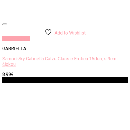
Add to Wishlist
Rýchly náhľad
GABRIELLA
Samodržky Gabriella Calze Classic Erotica 15den, s 9cm
čipkou
8.99
€
Zľava!