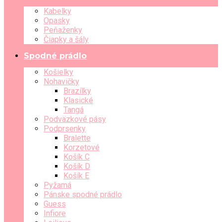
Kabelky
Opasky
Peňaženky
Čiapky a šály
Spodné prádlo
Košielky
Nohavičky
Brazílky
Klasické
Tangá
Podväzkové pásy
Podprsenky
Bralette
Korzetové
Košík C
Košík D
Košík E
Pyžamá
Pánske spodné prádlo
Guess
Infiore