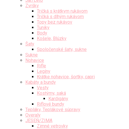
Jar/Leto
Zvršky
Tričká s krátkym rukávom
Tričká s dlhým rukávom
Topy bez rukávov
Tuniky
Body
Košele, Blúzky
Šaty
Spoločenské šaty, sukne
Sukne
Nohavice
Rifle
Legíny
Krátke nohavice, šortky, capri
Kabáty a bundy
Vesty
Kostýmy, saká
Kardigány
Riflové bundy
Tepláky, Teplákové súpravy
Overaly
JESEŇ/ZIMA
Zimné vetrovky