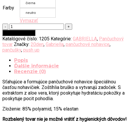
čierna
Farby
neutro
Vymazať
množstvo
Gabriella
Pridať do košíka
Medica
Katalógové číslo:
1205
Kategórie:
GABRIELLA
,
Pančuchový
Push-
tovar
Značky:
20den
,
Gabriella
,
pančuchové nohavice
,
up
pančušky
,
push up
,
20
Popis
den
Ďalšie informácie
Recenzie (0)
Sťahujúce a formujúce pančuchové nohavice špeciálnou
časťou nohavičiek. Zoštíhlia bruško a vytvarujú zadoček. S
extraktom z aloe vera, ktorý poskytuje hydratáciu pokožky a
poskytuje pocit pohodlia.
Zloženie: 85% polyamid, 15% elastan
Rozbalený tovar nie je možné vrátiť z hygienických dôvodov!