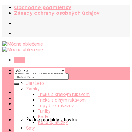
Skip
Obchodné podmienky
to
Zásady ochrany osobných údajov
content
Menu
Oblečenie
Hľadať:
Jar/Leto
Zvršky
Tričká s krátkym rukávom
Tričká s dlhým rukávom
Topy bez rukávov
Tuniky
Body
Žiadne produkty v košíku.
Košele, Blúzky
Šaty