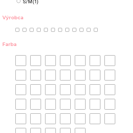
S/M
(1)
Výrobca
Farba