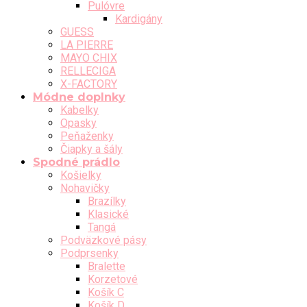
Pulóvre
Kardigány
GUESS
LA PIERRE
MAYO CHIX
RELLECIGA
X-FACTORY
Módne doplnky
Kabelky
Opasky
Peňaženky
Čiapky a šály
Spodné prádlo
Košielky
Nohavičky
Brazílky
Klasické
Tangá
Podväzkové pásy
Podprsenky
Bralette
Korzetové
Košík C
Košík D