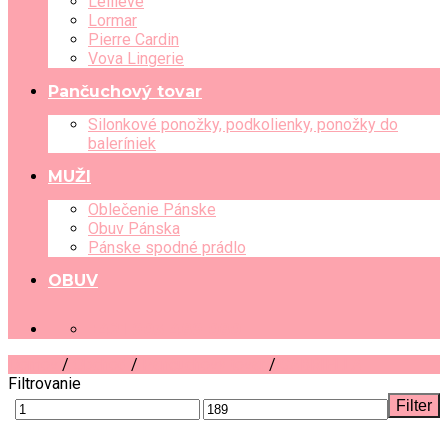
Leilieve
Lormar
Pierre Cardin
Vova Lingerie
Pančuchový tovar
Silonkové ponožky, podkolienky, ponožky do
baleríniek
MUŽI
Oblečenie Pánske
Obuv Pánska
Pánske spodné prádlo
OBUV
+421 903 489 080
Domov
/
Obchod
/
Pančuchový tovar
/
GABRIELLA
Filtrovanie
Filter