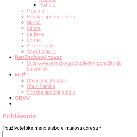
Košík E
Pyžamá
Pánske spodné prádlo
Guess
Infiore
Leilieve
Lormar
Pierre Cardin
Vova Lingerie
Pančuchový tovar
Silonkové ponožky, podkolienky, ponožky do
baleríniek
MUŽI
Oblečenie Pánske
Obuv Pánska
Pánske spodné prádlo
OBUV
Prihlásenie
Používateľské meno alebo e-mailová adresa
*