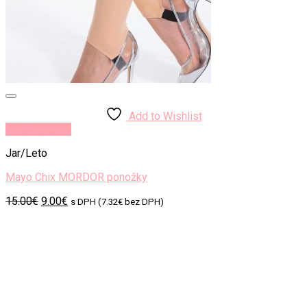
Add to Wishlist
Rýchly náhľad
Jar/Leto
Mayo Chix MORDOR ponožky
Original
Current
15.00
€
9.00
€
s DPH (
7.32
€
bez DPH)
price
price
was:
is:
15.00€.
9.00€.