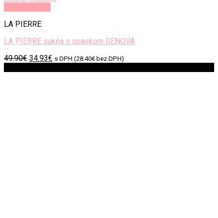
LA PIERRE sukňa s opaskom GENOVA
Original
Current
49.90
€
34.93
€
s DPH (
28.40
€
bez DPH)
price
price
Zľava!
was:
is:
49.90€.
34.93€.