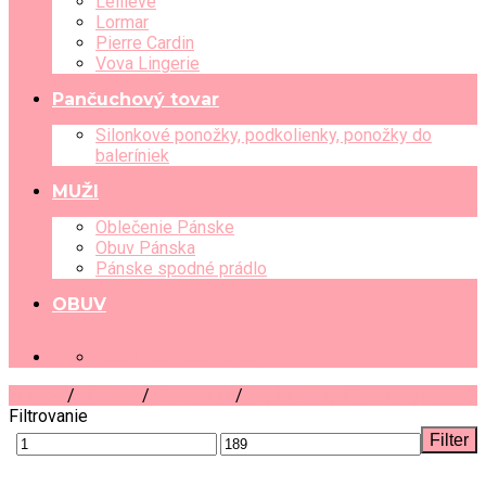
Leilieve
Lormar
Pierre Cardin
Vova Lingerie
Pančuchový tovar
Silonkové ponožky, podkolienky, ponožky do
baleríniek
MUŽI
Oblečenie Pánske
Obuv Pánska
Pánske spodné prádlo
OBUV
+421 903 489 080
Domov
/
Obchod
/
Oblečenie
/
Tepláky, Teplákové súpravy
Filtrovanie