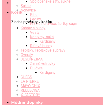
Spoločenské šaty, sukne
Sukne
Nohavice
Košík
Rifle
Legíny
Žiadne produkty v košíku.
Krátke nohavice, šortky, capri
Kabáty a bundy
Vesty
Kostýmy, saká
Kardigány
Riflové bundy
Tepláky, Teplákové súpravy
Overaly
JESEŇ/ZIMA
Zimné vetrovky
Pulóvre
Kardigány
GUESS
LA PIERRE
MAYO CHIX
RELLECIGA
X-FACTORY
Módne doplnky