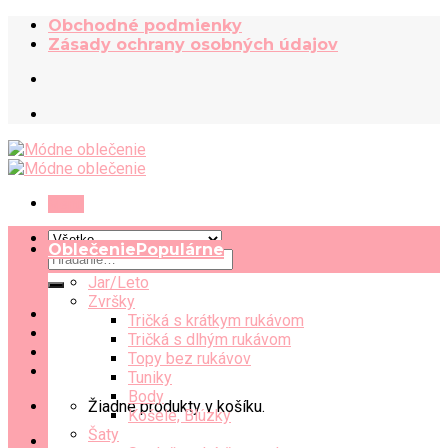
Skip
Obchodné podmienky
to
Zásady ochrany osobných údajov
content
Menu
Oblečenie
Hľadať:
Jar/Leto
Zvršky
Tričká s krátkym rukávom
Tričká s dlhým rukávom
Topy bez rukávov
Tuniky
Body
Žiadne produkty v košíku.
Košele, Blúzky
Šaty