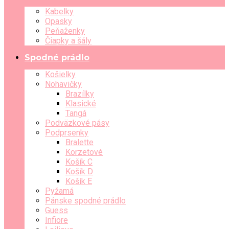
Kabelky
Opasky
Peňaženky
Čiapky a šály
Spodné prádlo
Košielky
Nohavičky
Brazílky
Klasické
Tangá
Podväzkové pásy
Podprsenky
Bralette
Korzetové
Košík C
Košík D
Košík E
Pyžamá
Pánske spodné prádlo
Guess
Infiore