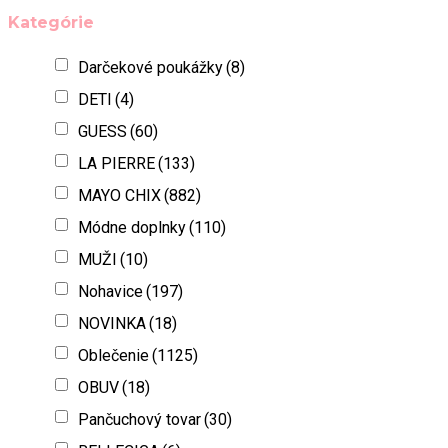
Kategórie
Darčekové poukážky
(8)
DETI
(4)
GUESS
(60)
LA PIERRE
(133)
MAYO CHIX
(882)
Módne doplnky
(110)
MUŽI
(10)
Nohavice
(197)
NOVINKA
(18)
Oblečenie
(1125)
OBUV
(18)
Pančuchový tovar
(30)
RELLECIGA
(6)
Spodné prádlo
(110)