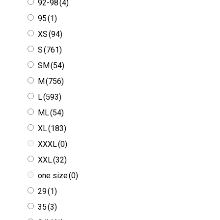
XS
(94)
S
(761)
SM
(54)
M
(756)
L
(593)
ML
(54)
XL
(183)
XXXL
(0)
XXL
(32)
one size
(0)
29
(1)
35
(3)
S/M
(1)
Výrobca