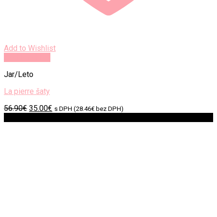
Add to Wishlist
Rýchly náhľad
Jar/Leto
La pierre šaty
Original
Current
56.90
€
35.00
€
s DPH (
28.46
€
bez DPH)
price
price
Zľava!
was:
is:
56.90€.
35.00€.