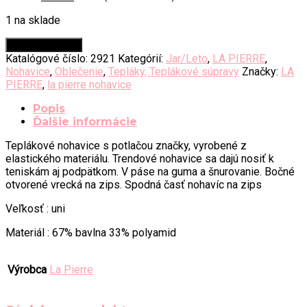
Pridať do košíka
Katalógové číslo:
2921
Kategórií:
Jar/Leto
,
LA PIERRE
,
Nohavice
,
Oblečenie
,
Tepláky, Teplákové súpravy
Značky:
LA
PIERRE
,
la pierre nohavice
Popis
Ďalšie informácie
Teplákové nohavice s potlačou značky, vyrobené z
elastického materiálu. Trendové nohavice sa dajú nosiť k
teniskám aj podpätkom. V páse na guma a šnurovanie. Bočné
otvorené vrecká na zips. Spodná časť nohavíc na zips
Veľkosť : uni
Materiál : 67% bavlna 33% polyamid
Výrobca
La Pierre
Súvisiace produkty
Zľava!