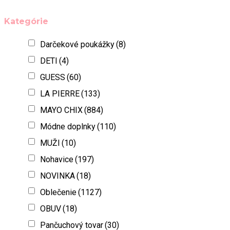
Kategórie
Darčekové poukážky
(8)
DETI
(4)
GUESS
(60)
LA PIERRE
(133)
MAYO CHIX
(884)
Módne doplnky
(110)
MUŽI
(10)
Nohavice
(197)
NOVINKA
(18)
Oblečenie
(1127)
OBUV
(18)
Pančuchový tovar
(30)