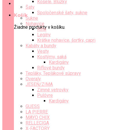
Košele, Blúzky
Šaty
Spoločenské šaty, sukne
Košík
Sukne
Nohavice
Žiadne produkty v košíku.
Rifle
Legíny
Krátke nohavice, šortky, capri
Kabáty a bundy
Vesty
Kostýmy, saká
Kardigány
Riflové bundy
Tepláky, Teplákové súpravy
Overaly
JESEŇ/ZIMA
Zimné vetrovky
Pulóvre
Kardigány
GUESS
LA PIERRE
MAYO CHIX
RELLECIGA
X-FACTORY