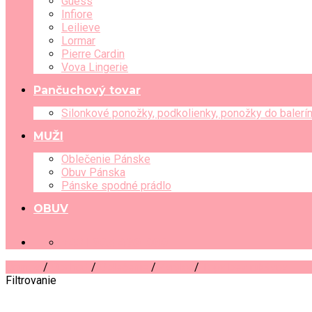
Guess
Infiore
Leilieve
Lormar
Pierre Cardin
Vova Lingerie
Pančuchový tovar
Silonkové ponožky, podkolienky, ponožky do balerí
MUŽI
Oblečenie Pánske
Obuv Pánska
Pánske spodné prádlo
OBUV
+421 903 489 080
Domov
/
Obchod
/
Oblečenie
/
Zvršky
/
Topy bez rukávov
Filtrovanie