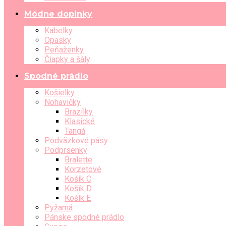
Módne doplnky
Kabelky
Opasky
Peňaženky
Čiapky a šály
Spodné prádlo
Košielky
Nohavičky
Brazílky
Klasické
Tangá
Podväzkové pásy
Podprsenky
Bralette
Korzetové
Košík C
Košík D
Košík E
Pyžamá
Pánske spodné prádlo