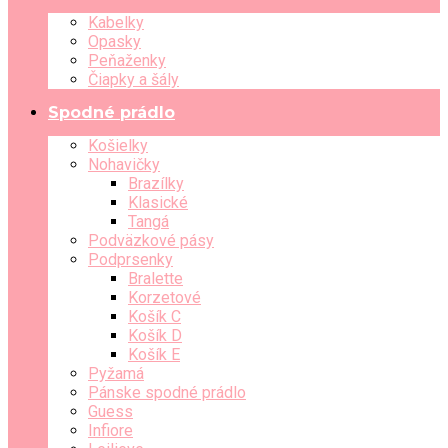
Kabelky
Opasky
Peňaženky
Čiapky a šály
Spodné prádlo
Košielky
Nohavičky
Brazílky
Klasické
Tangá
Podväzkové pásy
Podprsenky
Bralette
Korzetové
Košík C
Košík D
Košík E
Pyžamá
Pánske spodné prádlo
Guess
Infiore