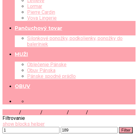
Leilieve
Lormar
Pierre Cardin
Vova Lingerie
Pančuchový tovar
Silonkové ponožky, podkolienky, ponožky do
baleríniek
MUŽI
Oblečenie Pánske
Obuv Pánska
Pánske spodné prádlo
OBUV
+421 903 489 080
Domov
/
Obchod
/
Oblečenie
/
Zvršky
/
Košele, Blúzky
Filtrovanie
show blocks helper
Filter