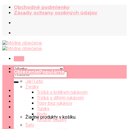
Skip
Obchodné podmienky
to
Zásady ochrany osobných údajov
content
Menu
Oblečenie
Hľadať:
Jar/Leto
Zvršky
Tričká s krátkym rukávom
Tričká s dlhým rukávom
Topy bez rukávov
Tuniky
Body
Žiadne produkty v košíku.
Košele, Blúzky
Šaty