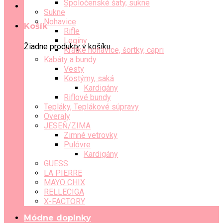
Spoločenské šaty, sukne
Sukne
Nohavice
Košík
Rifle
Legíny
Žiadne produkty v košíku.
Krátke nohavice, šortky, capri
Kabáty a bundy
Vesty
Kostýmy, saká
Kardigány
Riflové bundy
Tepláky, Teplákové súpravy
Overaly
JESEŇ/ZIMA
Zimné vetrovky
Pulóvre
Kardigány
GUESS
LA PIERRE
MAYO CHIX
RELLECIGA
X-FACTORY
Módne doplnky