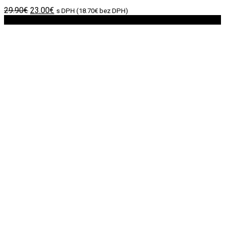
Original
Current
29.90
€
23.00
€
s DPH (
18.70
€
bez DPH)
price
price
Zľava!
was:
is:
29.90€.
23.00€.