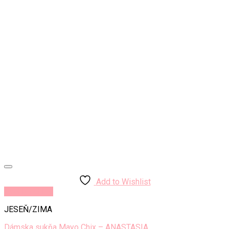
Add to Wishlist
Rýchly náhľad
JESEŇ/ZIMA
Dámska sukňa Mayo Chix – ANASTASIA