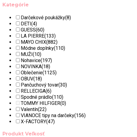
Kategórie
Darčekové poukážky
(8)
DETI
(4)
GUESS
(60)
LA PIERRE
(133)
MAYO CHIX
(882)
Módne doplnky
(110)
MUŽI
(10)
Nohavice
(197)
NOVINKA
(18)
Oblečenie
(1125)
OBUV
(18)
Pančuchový tovar
(30)
RELLECIGA
(6)
Spodné prádlo
(110)
TOMMY HILFIGER
(0)
Valentín
(22)
VIANOCE tipy na darčeky
(156)
X-FACTORY
(47)
Produkt Veľkosť