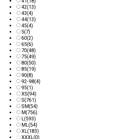
41
(18)
42
(13)
43
(4)
44
(13)
45
(4)
5
(7)
60
(2)
65
(6)
70
(48)
75
(49)
80
(50)
85
(19)
90
(8)
92-98
(4)
95
(1)
XS
(94)
S
(761)
SM
(54)
M
(756)
L
(593)
ML
(54)
XL
(183)
XXXL
(0)