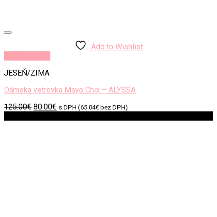
Add to Wishlist
Rýchly náhľad
JESEŇ/ZIMA
Dámska vetrovka Mayo Chix – ALYSSA
Original
Current
125.00
€
80.00
€
s DPH (
65.04
€
bez DPH)
price
price
Zľava!
was:
is:
125.00€.
80.00€.