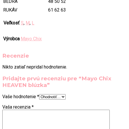
BEDRÁ
48
50
52
RUKÁV
61
62
63
Veľkosť
S
,
M
,
L
Výrobca
Mayo Chix
Recenzie
Nikto zatiaľ nepridal hodnotenie.
Pridajte prvú recenziu pre “Mayo Chix
HEAVEN blúzka”
Vaše hodnotenie
*
Vaša recenzia
*