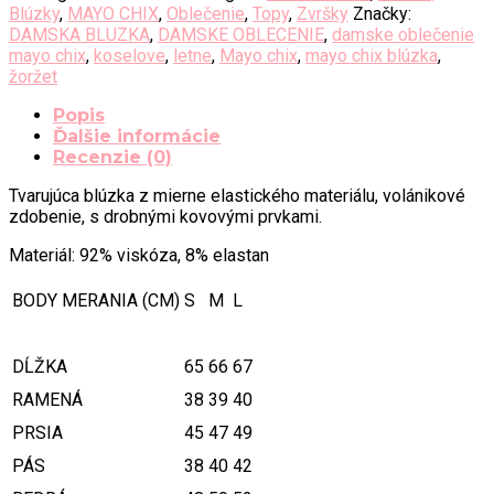
Blúzky
,
MAYO CHIX
,
Oblečenie
,
Topy
,
Zvršky
Značky:
DAMSKA BLUZKA
,
DAMSKE OBLECENIE
,
damske oblečenie
mayo chix
,
koselove
,
letne
,
Mayo chix
,
mayo chix blúzka
,
žoržet
Popis
Ďalšie informácie
Recenzie (0)
Tvarujúca blúzka z mierne elastického materiálu, volánikové
zdobenie, s drobnými kovovými prvkami.
Materiál: 92% viskóza, 8% elastan
BODY MERANIA (CM)
S
M
L
DĹŽKA
65
66
67
RAMENÁ
38
39
40
PRSIA
45
47
49
PÁS
38
40
42