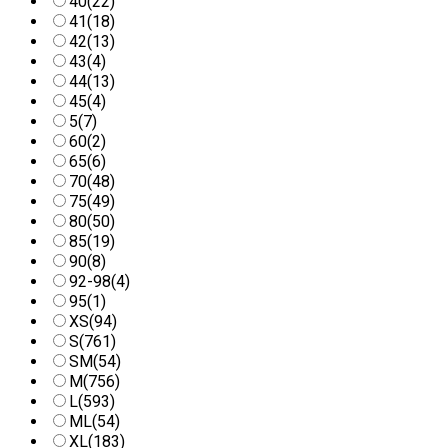
40
(22)
41
(18)
42
(13)
43
(4)
44
(13)
45
(4)
5
(7)
60
(2)
65
(6)
70
(48)
75
(49)
80
(50)
85
(19)
90
(8)
92-98
(4)
95
(1)
XS
(94)
S
(761)
SM
(54)
M
(756)
L
(593)
ML
(54)
XL
(183)