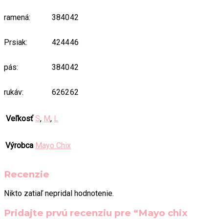
ramená:
38
40
42
Prsiak:
42
44
46
pás:
38
40
42
rukáv:
62
62
62
Veľkosť
S
,
M
,
L
Výrobca
Mayo Chix
Recenzie
Nikto zatiaľ nepridal hodnotenie.
Pridajte prvú recenziu pre “Mayo chix