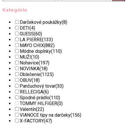
Kategórie
Darčekové poukážky
(8)
DETI
(4)
GUESS
(60)
LA PIERRE
(133)
MAYO CHIX
(882)
Módne doplnky
(110)
MUŽI
(10)
Nohavice
(197)
NOVINKA
(18)
Oblečenie
(1125)
OBUV
(18)
Pančuchový tovar
(30)
RELLECIGA
(6)
Spodné prádlo
(110)
TOMMY HILFIGER
(0)
Valentín
(22)
VIANOCE tipy na darčeky
(156)
X-FACTORY
(47)