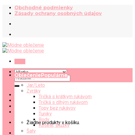
Skip
Obchodné podmienky
to
Zásady ochrany osobných údajov
content
Menu
Oblečenie
Hľadať:
Jar/Leto
Zvršky
Tričká s krátkym rukávom
Tričká s dlhým rukávom
Topy bez rukávov
Tuniky
Body
Žiadne produkty v košíku.
Košele, Blúzky
Šaty