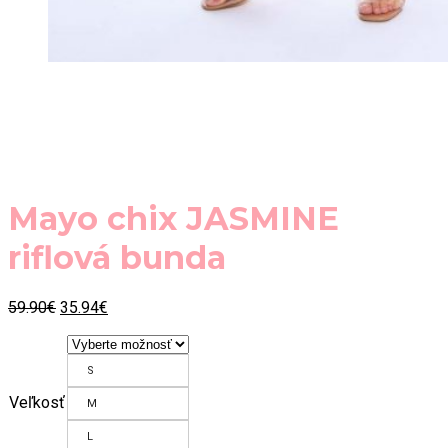
Mayo chix JASMINE
riflová bunda
Original
Current
59.90
€
35.94
€
price
price
was:
is:
59.90€.
35.94€.
S
Veľkosť
M
L