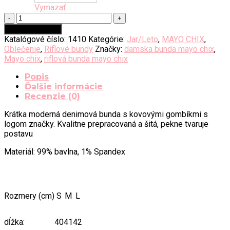
Vymazať
množstvo
Mayo
Pridať do košíka
chix
Katalógové číslo:
1410
Kategórie:
Jar/Leto
,
MAYO CHIX
,
JASMINE
Oblečenie
,
Riflové bundy
Značky:
damska bunda mayo chix
,
riflová
Mayo chix
,
riflová bunda mayo chix
bunda
Popis
Ďalšie informácie
Recenzie (0)
Krátka moderná denimová bunda s kovovými gombíkmi s
logom značky. Kvalitne prepracovaná a šitá, pekne tvaruje
postavu
Materiál: 99% bavlna, 1% Spandex
Rozmery (cm)
S
M
L
dĺžka:
40
41
42