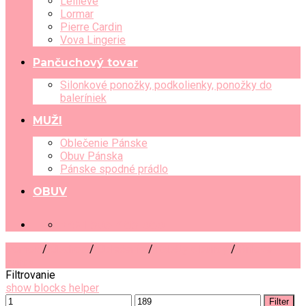
Leilieve
Lormar
Pierre Cardin
Vova Lingerie
Pančuchový tovar
Silonkové ponožky, podkolienky, ponožky do
baleríniek
MUŽI
Oblečenie Pánske
Obuv Pánska
Pánske spodné prádlo
OBUV
+421 903 489 080
Domov
/
Obchod
/
Oblečenie
/
Kabáty a bundy
/
Riflové
bundy
Filtrovanie
show blocks helper
Filter