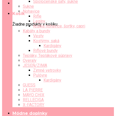
Spoločenské šaty, sukne
Sukne
Nohavice
Košík
Rifle
Legíny
Žiadne produkty v košíku.
Krátke nohavice, šortky, capri
Kabáty a bundy
Vesty
Kostýmy, saká
Kardigány
Riflové bundy
Tepláky, Teplákové súpravy
Overaly
JESEŇ/ZIMA
Zimné vetrovky
Pulóvre
Kardigány
GUESS
LA PIERRE
MAYO CHIX
RELLECIGA
X-FACTORY
Módne doplnky