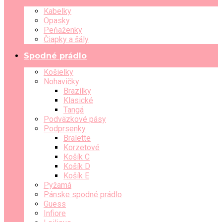
Kabelky
Opasky
Peňaženky
Čiapky a šály
Spodné prádlo
Košielky
Nohavičky
Brazílky
Klasické
Tangá
Podväzkové pásy
Podprsenky
Bralette
Korzetové
Košík C
Košík D
Košík E
Pyžamá
Pánske spodné prádlo
Guess
Infiore