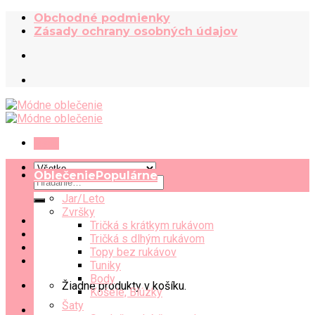
Skip
Obchodné podmienky
to
Zásady ochrany osobných údajov
content
Menu
Oblečenie
Hľadať:
Jar/Leto
Zvršky
Tričká s krátkym rukávom
Tričká s dlhým rukávom
Topy bez rukávov
Tuniky
Body
Žiadne produkty v košíku.
Košele, Blúzky
Šaty