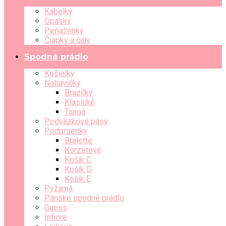
Kabelky
Opasky
Peňaženky
Čiapky a šály
Spodné prádlo
Košielky
Nohavičky
Brazílky
Klasické
Tangá
Podväzkové pásy
Podprsenky
Bralette
Korzetové
Košík C
Košík D
Košík E
Pyžamá
Pánske spodné prádlo
Guess
Infiore