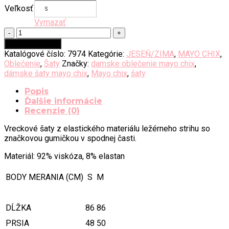
47.00€.
28.20€.
Veľkosť
S
Vymazať
množstvo
Mayo
Pridať do košíka
chix
Katalógové číslo:
7974
Kategórie:
JESEŇ/ZIMA
,
MAYO CHIX
,
KOREN
Oblečenie
,
Šaty
Značky:
damske oblečenie mayo chix
,
šaty
dámske šaty mayo chix
,
Mayo chix
,
šaty
Popis
Ďalšie informácie
Recenzie (0)
Vreckové šaty z elastického materiálu ležérneho strihu so
značkovou gumičkou v spodnej časti.
Materiál: 92% viskóza, 8% elastan
BODY MERANIA (CM)
S
M
DĹŽKA
86
86
PRSIA
48
50