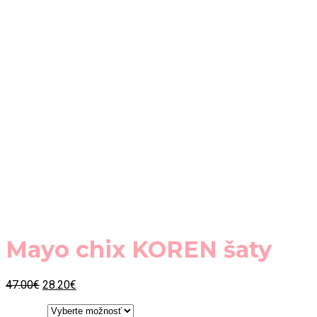
Mayo chix KOREN šaty
Original
Current
47.00
€
28.20
€
price
price
was:
is: