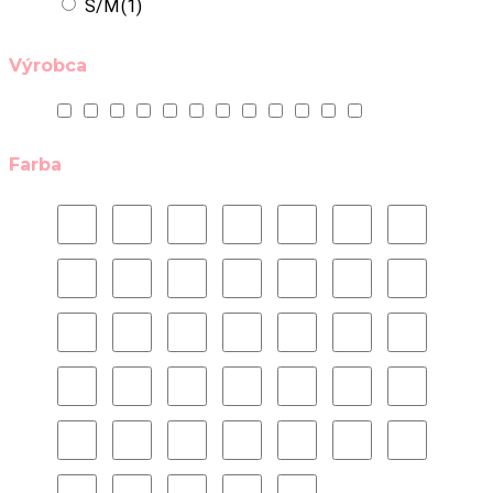
S/M
(1)
Výrobca
Farba