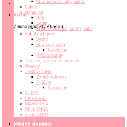
Spoločenské šaty, sukne
Sukne
Nohavice
Košík
Rifle
Legíny
Žiadne produkty v košíku.
Krátke nohavice, šortky, capri
Kabáty a bundy
Vesty
Kostýmy, saká
Kardigány
Riflové bundy
Tepláky, Teplákové súpravy
Overaly
JESEŇ/ZIMA
Zimné vetrovky
Pulóvre
Kardigány
GUESS
LA PIERRE
MAYO CHIX
RELLECIGA
X-FACTORY
Módne doplnky