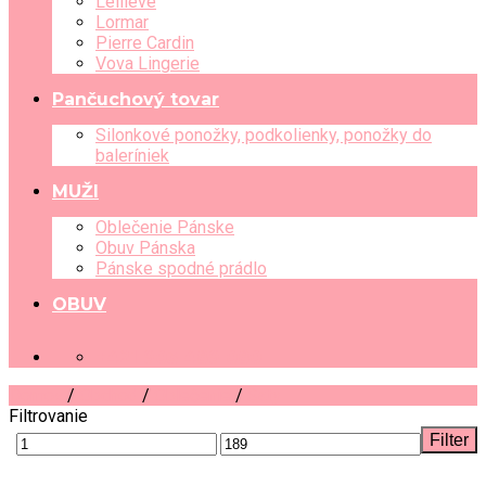
Leilieve
Lormar
Pierre Cardin
Vova Lingerie
Pančuchový tovar
Silonkové ponožky, podkolienky, ponožky do
baleríniek
MUŽI
Oblečenie Pánske
Obuv Pánska
Pánske spodné prádlo
OBUV
+421 903 489 080
Domov
/
Obchod
/
Oblečenie
/
Šaty
Filtrovanie
Filter