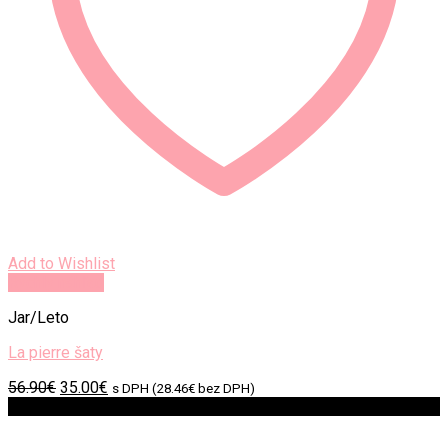
Add to Wishlist
Rýchly náhľad
Jar/Leto
La pierre šaty
Original
Current
56.90
€
35.00
€
s DPH (
28.46
€
bez DPH)
price
price
Zľava!
was:
is:
56.90€.
35.00€.