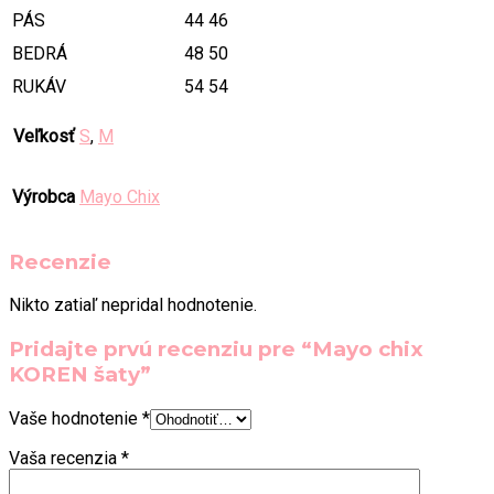
PÁS
44
46
BEDRÁ
48
50
RUKÁV
54
54
Veľkosť
S
,
M
Výrobca
Mayo Chix
Recenzie
Nikto zatiaľ nepridal hodnotenie.
Pridajte prvú recenziu pre “Mayo chix
KOREN šaty”
Vaše hodnotenie
*
Vaša recenzia
*