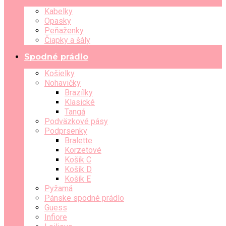
Kabelky
Opasky
Peňaženky
Čiapky a šály
Spodné prádlo
Košielky
Nohavičky
Brazílky
Klasické
Tangá
Podväzkové pásy
Podprsenky
Bralette
Korzetové
Košík C
Košík D
Košík E
Pyžamá
Pánske spodné prádlo
Guess
Infiore