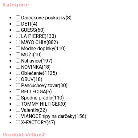
Kategórie
Darčekové poukážky
(8)
DETI
(4)
GUESS
(60)
LA PIERRE
(133)
MAYO CHIX
(882)
Módne doplnky
(110)
MUŽI
(10)
Nohavice
(197)
NOVINKA
(18)
Oblečenie
(1125)
OBUV
(18)
Pančuchový tovar
(30)
RELLECIGA
(6)
Spodné prádlo
(110)
TOMMY HILFIGER
(0)
Valentín
(22)
VIANOCE tipy na darčeky
(156)
X-FACTORY
(47)
Produkt Veľkosť