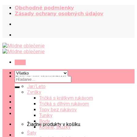
Skip
Obchodné podmienky
to
Zásady ochrany osobných údajov
content
Menu
Oblečenie
Hľadať:
Jar/Leto
Zvršky
Tričká s krátkym rukávom
Tričká s dlhým rukávom
Topy bez rukávov
Tuniky
Body
Žiadne produkty v košíku.
Košele, Blúzky
Šaty