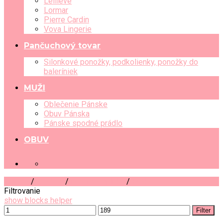
Leilieve
Lormar
Pierre Cardin
Vova Lingerie
Pančuchový tovar
Silonkové ponožky, podkolienky, ponožky do
baleríniek
MUŽI
Oblečenie Pánske
Obuv Pánska
Pánske spodné prádlo
OBUV
+421 903 489 080
Domov
/
Obchod
/
Módne doplnky
/
Rúška
Filtrovanie
show blocks helper
Filter