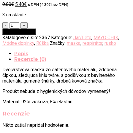
Original
Current
9.00
€
5.40
€
s DPH (
4.39
€
bez DPH)
price
price
3 na sklade
was:
is:
9.00€.
5.40€.
množstvo
MAYO
Pridať do košíka
CHIX
Katalógové číslo:
2367
Kategórie:
Jar/Leto
,
MAYO CHIX
,
rúško
Módne doplnky
,
Rúška
Značky:
maska
,
respirátor
,
rusko
Rouge
Popis
Recenzie (0)
Dvojvrstvová maska ​​zo saténového materiálu, zdobená
čipkou, sledujúca líniu tváre, s podšívkou z bavlneného
materiálu, gumené šnúrky, drobná kovová značka.
Produkt nebude z hygienických dôvodov vymenený!
Materiál: 92% viskóza, 8% elastan
Recenzie
Nikto zatiaľ nepridal hodnotenie.