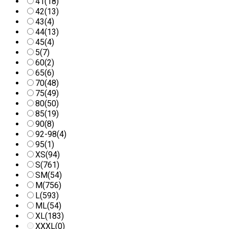
41
(18)
42
(13)
43
(4)
44
(13)
45
(4)
5
(7)
60
(2)
65
(6)
70
(48)
75
(49)
80
(50)
85
(19)
90
(8)
92-98
(4)
95
(1)
XS
(94)
S
(761)
SM
(54)
M
(756)
L
(593)
ML
(54)
XL
(183)
XXXL
(0)