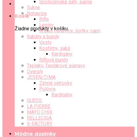
Spoločenské šaty, sukne
Sukne
Nohavice
Košík
Rifle
Legíny
Žiadne produkty v košíku.
Krátke nohavice, šortky, capri
Kabáty a bundy
Vesty
Kostýmy, saká
Kardigány
Riflové bundy
Tepláky, Teplákové súpravy
Overaly
JESEŇ/ZIMA
Zimné vetrovky
Pulóvre
Kardigány
GUESS
LA PIERRE
MAYO CHIX
RELLECIGA
X-FACTORY
Módne doplnky