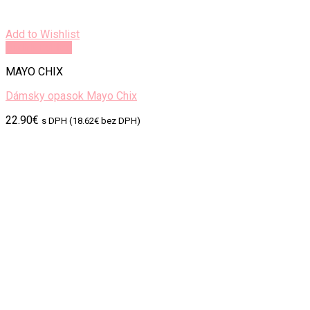
Add to Wishlist
Rýchly náhľad
MAYO CHIX
Dámsky opasok Mayo Chix
22.90
€
s DPH (
18.62
€
bez DPH)