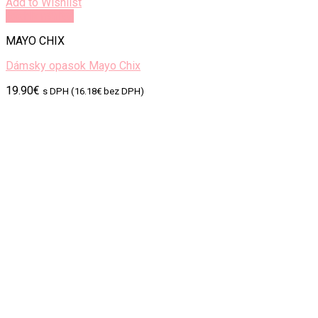
Add to Wishlist
Rýchly náhľad
MAYO CHIX
Dámsky opasok Mayo Chix
19.90
€
s DPH (
16.18
€
bez DPH)