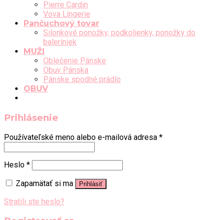
Pierre Cardin
Vova Lingerie
Pančuchový tovar
Silonkové ponožky, podkolienky, ponožky do
baleríniek
MUŽI
Oblečenie Pánske
Obuv Pánska
Pánske spodné prádlo
OBUV
Prihlásenie
Používateľské meno alebo e-mailová adresa
*
Heslo
*
Zapamätať si ma
Prihlásiť
Stratili ste heslo?