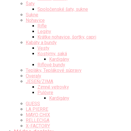
Šaty
Spoločenské šaty, sukne
Sukne
Nohavice
Rifle
Legíny
Krátke nohavice, šortky, capri
Kabáty a bundy
Vesty
Kostýmy, saká
Kardigány
Riflové bundy
Tepláky, Teplákové súpravy
Overaly
JESEŇ/ZIMA
Zimné vetrovky
Pulóvre
Kardigány
GUESS
LA PIERRE
MAYO CHIX
RELLECIGA
X-FACTORY