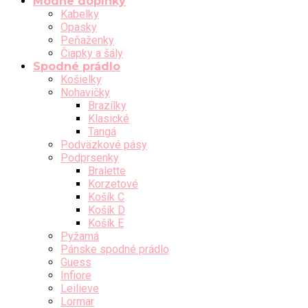
Módne doplnky
Kabelky
Opasky
Peňaženky
Čiapky a šály
Spodné prádlo
Košielky
Nohavičky
Brazílky
Klasické
Tangá
Podväzkové pásy
Podprsenky
Bralette
Korzetové
Košík C
Košík D
Košík E
Pyžamá
Pánske spodné prádlo
Guess
Infiore
Leilieve
Lormar