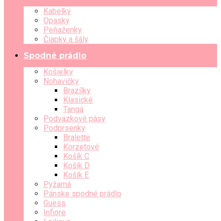
Kabelky
Opasky
Peňaženky
Čiapky a šály
Spodné prádlo
Košielky
Nohavičky
Brazílky
Klasické
Tangá
Podväzkové pásy
Podprsenky
Bralette
Korzetové
Košík C
Košík D
Košík E
Pyžamá
Pánske spodné prádlo
Guess
Infiore