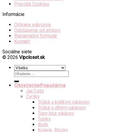
Pravidla Cookies
Informácie
Ochrana súkromia
Odstúpenie od zmluvy
Reklamačný formulár
Kontakt
Sociálne siete
© 2026
Vipcloset.sk
.
Hľadať:
Oblečenie
Jar/Leto
Zvršky
Tričká s krátkym rukávom
Tričká s dlhým rukávom
Topy bez rukávov
Tuniky
Body
Košele, Blúzky