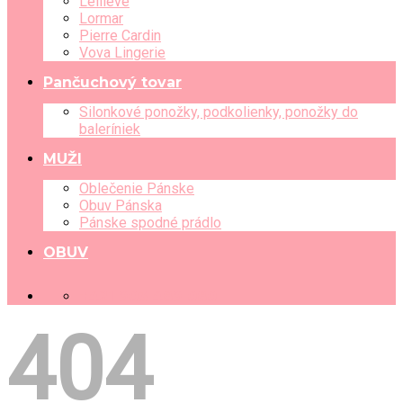
Leilieve
Lormar
Pierre Cardin
Vova Lingerie
Pančuchový tovar
Silonkové ponožky, podkolienky, ponožky do
baleríniek
MUŽI
Oblečenie Pánske
Obuv Pánska
Pánske spodné prádlo
OBUV
+421 903 489 080
404