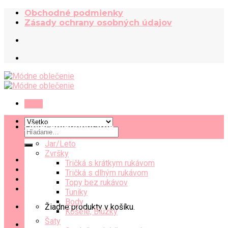
Skip
Obchodné podmienky
to
Zásady ochrany osobných údajov
content
Menu
Oblečenie
Hľadať:
Jar/Leto
Zvršky
Tričká s krátkym rukávom
Tričká s dlhým rukávom
Topy bez rukávov
Tuniky
Body
Žiadne produkty v košíku.
Košele, Blúzky
Šaty