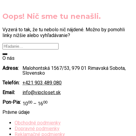
Oops! Nič sme tu nenašli.
Vyzerá to tak, že tu nebolo nič nájdené. Možno by pomohli
linky nižšie alebo vyhľadávanie?
O nás
Adresa:
Malohontská 1567/53, 979 01 Rimavská Sobota,
Slovensko
Telefón:
+421 903 489 080
Email:
info@vipcloset.sk
Pon-Pia:
00
00
10
– 16
Právne údaje
Obchodné podmienky
Dopravné podmienky
Reklamačné podmienky