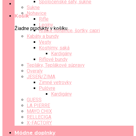
Spoločenské šaty, sukne
Sukne
Nohavice
Košík
Rifle
Legíny
Žiadne produkty v košíku.
Krátke nohavice, šortky, capri
Kabáty a bundy
Vesty
Kostýmy, saká
Kardigány
Riflové bundy
Tepláky, Teplákové súpravy
Overaly
JESEŇ/ZIMA
Zimné vetrovky
Pulóvre
Kardigány
GUESS
LA PIERRE
MAYO CHIX
RELLECIGA
X-FACTORY
Módne doplnky