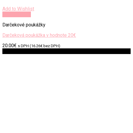
Add to Wishlist
Rýchly náhľad
Darčekové poukážky
Darčeková poukážka v hodnote 20€
20.00
€
s DPH (
16.26
€
bez DPH)
Zľava!