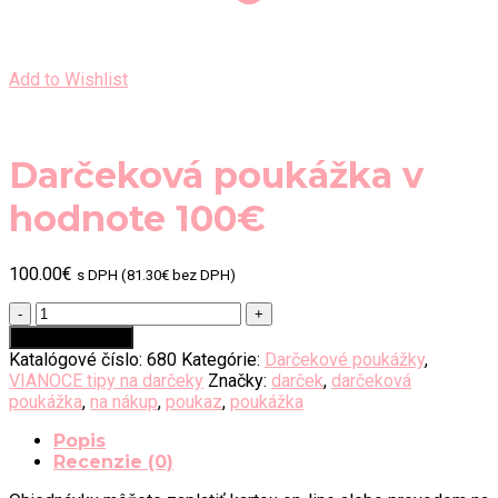
Add to Wishlist
Darčeková poukážka v
hodnote 100€
100.00
€
s DPH (
81.30
€
bez DPH)
množstvo
Darčeková
Pridať do košíka
poukážka
Katalógové číslo:
680
Kategórie:
Darčekové poukážky
,
v
VIANOCE tipy na darčeky
Značky:
darček
,
darčeková
hodnote
poukážka
,
na nákup
,
poukaz
,
poukážka
100€
Popis
Recenzie (0)