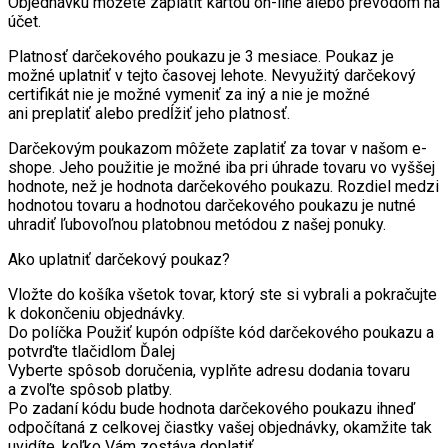
Objednávku môžete zaplatiť kartou on-line alebo prevodom na
účet.
Platnosť darčekového poukazu je 3 mesiace. Poukaz je
možné uplatniť v tejto časovej lehote. Nevyužitý darčekový
certifikát nie je možné vymeniť za iný a nie je možné
ani preplatiť alebo predĺžiť jeho platnosť.
Darčekovým poukazom môžete zaplatiť za tovar v našom e-
shope. Jeho použitie je možné iba pri úhrade tovaru vo vyššej
hodnote, než je hodnota darčekového poukazu. Rozdiel medzi
hodnotou tovaru a hodnotou darčekového poukazu je nutné
uhradiť ľubovoľnou platobnou metódou z našej ponuky.
Ako uplatniť darčekový poukaz?
Vložte do košíka všetok tovar, ktorý ste si vybrali a pokračujte
k dokončeniu objednávky.
Do políčka Použiť kupón odpíšte kód darčekového poukazu a
potvrďte tlačidlom Ďalej
Vyberte spôsob doručenia, vyplňte adresu dodania tovaru
a zvoľte spôsob platby.
Po zadaní kódu bude hodnota darčekového poukazu ihneď
odpočítaná z celkovej čiastky vašej objednávky, okamžite tak
uvidíte, koľko Vám zostáva doplatiť.