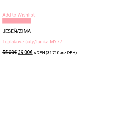
Add to Wishlist
Rýchly náhľad
JESEŇ/ZIMA
Teplákové šaty/tunika MY77
Original
Current
55.00
€
39.00
€
s DPH (
31.71
€
bez DPH)
price
price
was:
is:
55.00€.
39.00€.