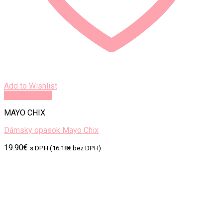
Add to Wishlist
Rýchly náhľad
MAYO CHIX
Dámsky opasok Mayo Chix
19.90
€
s DPH (
16.18
€
bez DPH)