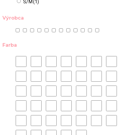
S/M
(1)
Výrobca
Farba