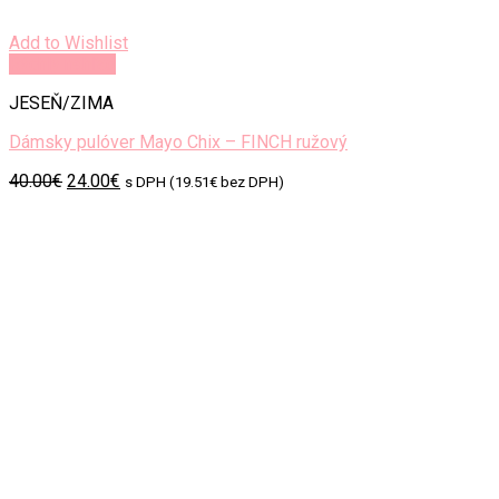
Add to Wishlist
Rýchly náhľad
JESEŇ/ZIMA
Dámsky pulóver Mayo Chix – FINCH ružový
Original
Current
40.00
€
24.00
€
s DPH (
19.51
€
bez DPH)
price
price
was:
is:
40.00€.
24.00€.