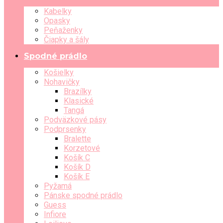
Kabelky
Opasky
Peňaženky
Čiapky a šály
Spodné prádlo
Košielky
Nohavičky
Brazílky
Klasické
Tangá
Podväzkové pásy
Podprsenky
Bralette
Korzetové
Košík C
Košík D
Košík E
Pyžamá
Pánske spodné prádlo
Guess
Infiore