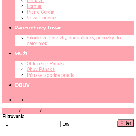
Leilieve
Lormar
Pierre Cardin
Vova Lingerie
Pančuchový tovar
Silonkové ponožky, podkolienky, ponožky do
baleríniek
MUŽI
Oblečenie Pánske
Obuv Pánska
Pánske spodné prádlo
OBUV
+421 903 489 080
Domov
/
Obchod
/
Darčekové poukážky
Filtrovanie
Filter