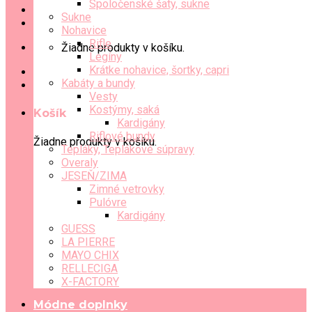
Spoločenské šaty, sukne
Sukne
Nohavice
Rifle
Žiadne produkty v košíku.
Legíny
Krátke nohavice, šortky, capri
Kabáty a bundy
Vesty
Kostýmy, saká
Košík
Kardigány
Riflové bundy
Žiadne produkty v košíku.
Tepláky, Teplákové súpravy
Overaly
JESEŇ/ZIMA
Zimné vetrovky
Pulóvre
Kardigány
GUESS
LA PIERRE
MAYO CHIX
RELLECIGA
X-FACTORY
Módne doplnky